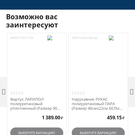
Возможно вас
заинтересуют
ФАР01390115Ж
НАР0164622Бпар


Фартук ЛАРИПОЛ
Нарукавник РУКАС
полиуретановый
полиуретановый ПАРА
уплотненный (Размер 90
(Размер 46смх22см БЕЛЫЙ)
смх115см желтый)
арт. НАР0164622Бпар
1 389.00
459.15
арт.ФАР01390115Ж
₽
₽
ВЫБЕРИТЕ ВАРИАЦИЮ
ВЫБЕРИТЕ ВАРИАЦИЮ