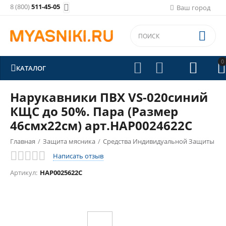
8 (800)
511-45-05

Ваш город

0





КАТАЛОГ
Нарукавники ПВХ VS-020синий
КЩС до 50%. Пара (Размер
46смх22см) арт.НАР0024622С
Главная
/
Защита мясника
/
Средства Индивидуальной Защиты
Написать отзыв
/
Артикул:
НАР0025622С