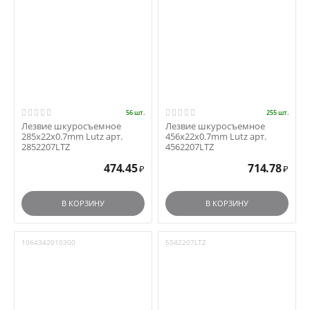
56 шт.
255 шт.
Лезвие шкуросъемное
Лезвие шкуросъемное
285x22x0.7mm Lutz арт.
456x22x0.7mm Lutz арт.
2852207LTZ
4562207LTZ
474.45
714.78
₽
₽
В КОРЗИНУ
В КОРЗИНУ
1064342010300
5542207LTZ