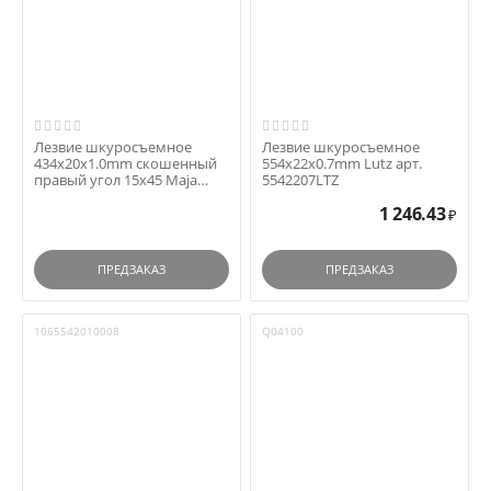
Лезвие шкуросъемное
Лезвие шкуросъемное
434x20x1.0mm скошенный
554x22x0.7mm Lutz арт.
правый угол 15х45 Maja
5542207LTZ
арт.1064342010300
1 246.43
₽
ПРЕДЗАКАЗ
ПРЕДЗАКАЗ
1065542010008
Q04100