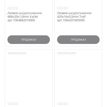
Лезвие шкуросъемное
Лезвие шкуросъемное
488x20x1,0mm Varlet
420x16x0,5mm Treif
арт.1064882010000
арт.1064201605000
ПРЕДЗАКАЗ
ПРЕДЗАКАЗ
1064002207000
1065992010000