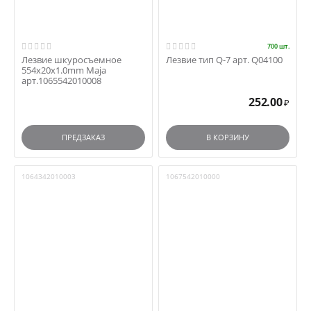
700 шт.
Лезвие шкуросъемное
Лезвие тип Q-7 арт. Q04100
554x20x1.0mm Maja
арт.1065542010008
252.00
₽
ПРЕДЗАКАЗ
В КОРЗИНУ
1064342010003
1067542010000