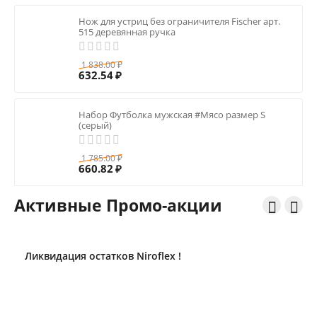
Нож для устриц без ограничителя Fisсher арт.
515 деревянная ручка
1 838.00
₽
632.54
₽
Набор Футболка мужская #Мясо размер S
(серый)
1 785.00
₽
660.82
₽
Активные Промо-акции


Скидка 10% на Pirge