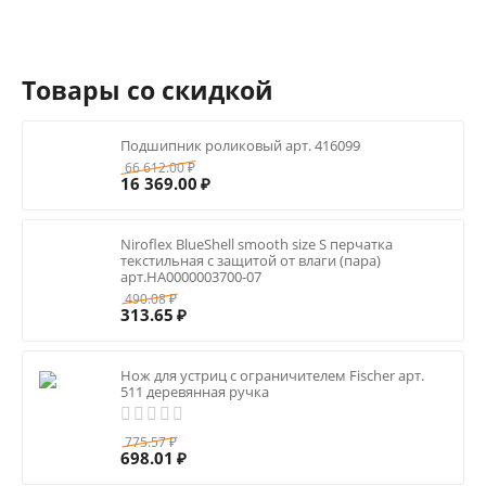
Товары со скидкой
Подшипник роликовый арт. 416099
66 612.00
₽
16 369.00
₽
Niroflex BlueShell smooth size S перчатка
текстильная с защитой от влаги (пара)
арт.HA0000003700-07
490.08
₽
313.65
₽
Нож для устриц с ограничителем Fisсher арт.
511 деревянная ручка
775.57
₽
698.01
₽