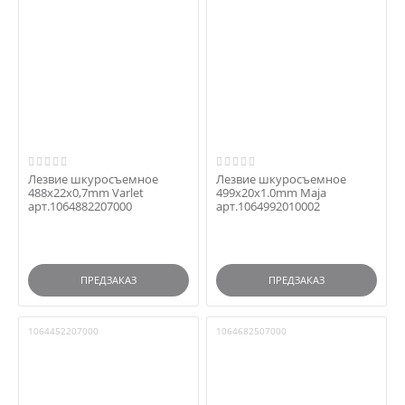
Лезвие шкуросъемное
Лезвие шкуросъемное
488x22x0,7mm Varlet
499x20x1.0mm Maja
арт.1064882207000
арт.1064992010002
ПРЕДЗАКАЗ
ПРЕДЗАКАЗ
1064452207000
1064682507000