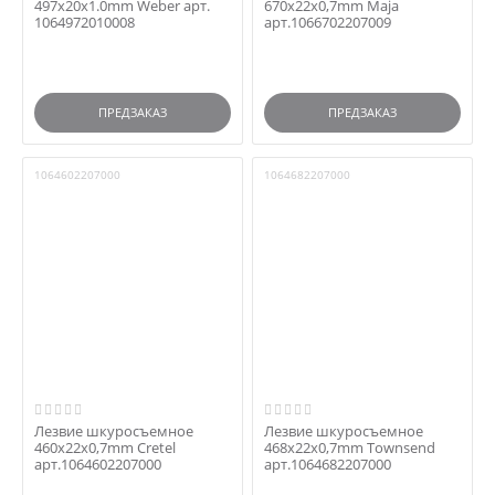
497x20x1.0mm Weber арт.
670x22x0,7mm Maja
1064972010008
арт.1066702207009
ПРЕДЗАКАЗ
ПРЕДЗАКАЗ
1064602207000
1064682207000
Лезвие шкуросъемное
Лезвие шкуросъемное
460x22x0,7mm Cretel
468x22x0,7mm Townsend
арт.1064602207000
арт.1064682207000