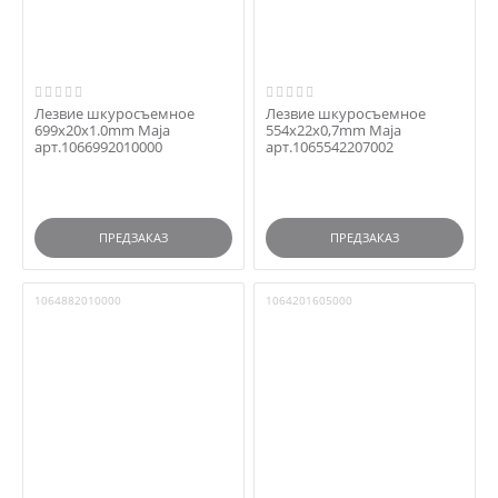
Лезвие шкуросъемное
Лезвие шкуросъемное
699x20x1.0mm Maja
554x22x0,7mm Maja
арт.1066992010000
арт.1065542207002
ПРЕДЗАКАЗ
ПРЕДЗАКАЗ
1064882010000
1064201605000