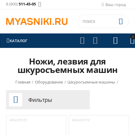
8 (800)
511-45-05

Ваш город

0





КАТАЛОГ
Ножи, лезвия для
шкуросъемных машин
Главная
/
Оборудование
/
Шкуросъемные машины
/

Фильтры
2852207LTZ
4562207LTZ