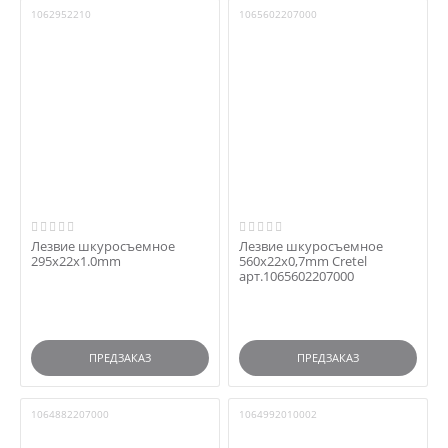
1062952210
1065602207000
Лезвие шкуросъемное
Лезвие шкуросъемное
295х22х1.0mm
560x22x0,7mm Cretel
арт.1065602207000
ПРЕДЗАКАЗ
ПРЕДЗАКАЗ
1064882207000
1064992010002