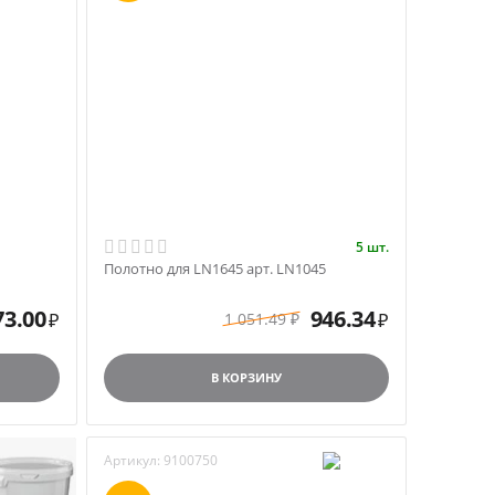
5 шт.
Полотно для LN1645 арт. LN1045
73.00
946.34
1 051.49
₽
₽
₽
В КОРЗИНУ
Артикул:
9100750