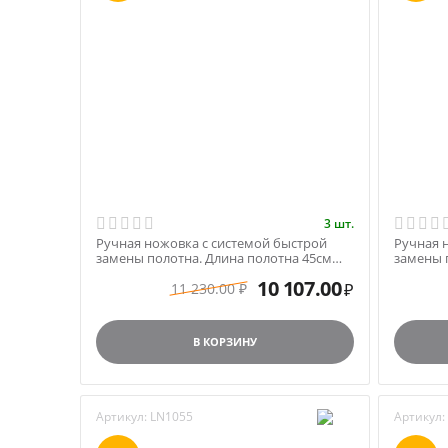
3 шт.
Ручная ножовка с системой быстрой
Ручная 
замены полотна. Длина полотна 45см
замены 
арт. LN1645
арт. LN1
10 107.00
11 230.00
₽
₽
В КОРЗИНУ
Артикул:
LN1055
Артикул: