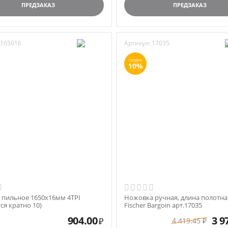
ПРЕДЗАКАЗ
ПРЕДЗАКАЗ
165016
Артикул:
17035
СКИДКА
10%
 пильное 1650х16мм 4TPI
Ножовка ручная, длина полотна
ся кратно 10)
Fisсher Bargoin арт.17035
904.00
3 9
4 419.45
₽
₽