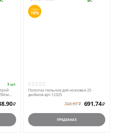
СКИДКА
10%
3 шт.
строй
Полотно пильное для ножовки 25
 50см
дюймов арт.12325
38.90
691.74
768.60
₽
₽
₽
ПРЕДЗАКАЗ