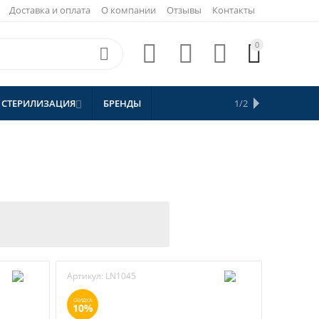
Доставка и оплата
О компании
Отзывы
Контакты
0





 СТЕРИЛИЗАЦИЯ
БРЕНДЫ
АКЦИИ
1/2


СКИДКИ
Артикул:
LN1045
СКИДКА
10%