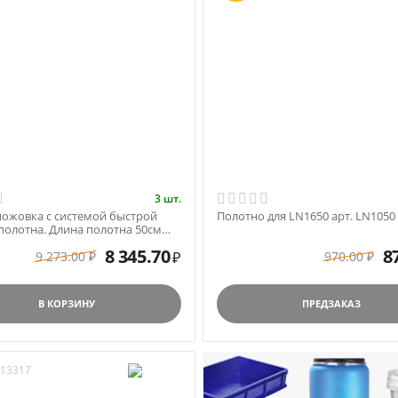
3 шт.
ножовка с системой быстрой
Полотно для LN1650 арт. LN1050
полотна. Длина полотна 50см
650
8 345.70
8
9 273.00
970.00
₽
₽
₽
В КОРЗИНУ
ПРЕДЗАКАЗ
13317