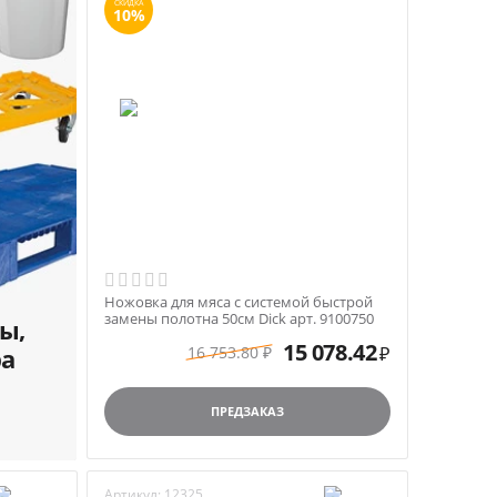
СКИДКА
10%
Ножовка для мяса с системой быстрой
замены полотна 50см Dick арт. 9100750
ы,
15 078.42
ра
16 753.80
₽
₽
ПРЕДЗАКАЗ
Артикул:
12325