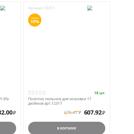
Артикул:
12317
СКИДКА
10%
18 шт.
I Efa
Полотно пильное для ножовки 17
дюймов арт.12317
32.00
607.92
675.47
₽
₽
₽
В КОРЗИНУ