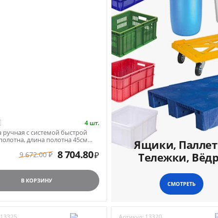
4 шт.
 ручная с системой быстрой
полотна, длина полотна 45см
Ящики, Паллет
her Barg...
8 704.80
9 672.00
Тележки, Вёд
₽
₽
В КОРЗИНУ
СМОТРЕТЬ
13325
Артикул:
13320