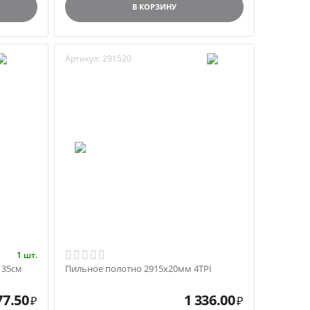
В КОРЗИНУ
Артикул:
291520
1 шт.
 35см
Пильное полотно 2915x20мм 4TPI
77.50
1 336.00
₽
₽