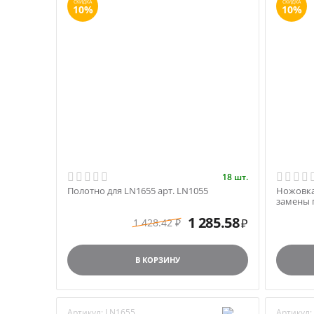
СКИДКА
СКИДКА
10%
10%
18 шт.
Полотно для LN1655 арт. LN1055
Ножовка
замены 
(17') Fisc
1 285.58
1 428.42
₽
₽
В КОРЗИНУ
Артикул:
LN1655
Артикул: