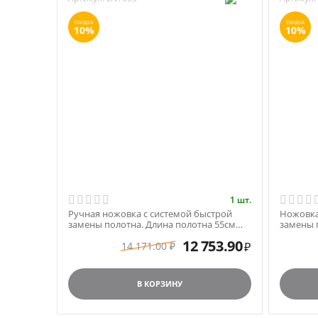
СКИДКА
СКИДКА
10%
10%
1 шт.
Ручная ножовка с системой быстрой
Ножовка
замены полотна. Длина полотна 55см
замены 
арт. LN1655
(25') Fisc
12 753.90
14 171.00
₽
₽
В КОРЗИНУ