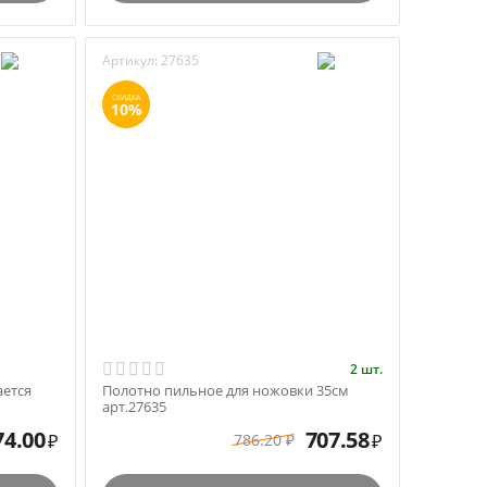
Артикул:
27635
СКИДКА
10%
2 шт.
ается
Полотно пильное для ножовки 35см
арт.27635
74.00
707.58
786.20
₽
₽
₽