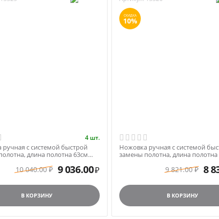
СКИДКА
10%
4 шт.
 ручная с системой быстрой
Ножовка ручная с системой бы
полотна, длина полотна 63см
замены полотна, длина полотна
her Barg...
(20') Fisсher Barg...
9 036.00
8 8
10 040.00
9 821.00
₽
₽
₽
В КОРЗИНУ
В КОРЗИНУ