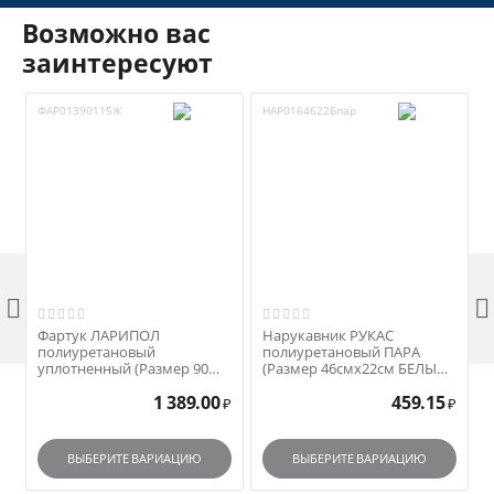
Возможно вас
заинтересуют
ФАР01390115Ж
НАР0164622Бпар


Фартук ЛАРИПОЛ
Нарукавник РУКАС
полиуретановый
полиуретановый ПАРА
уплотненный (Размер 90
(Размер 46смх22см БЕЛЫЙ)
смх115см желтый)
арт. НАР0164622Бпар
1 389.00
459.15
арт.ФАР01390115Ж
₽
₽
ВЫБЕРИТЕ ВАРИАЦИЮ
ВЫБЕРИТЕ ВАРИАЦИЮ