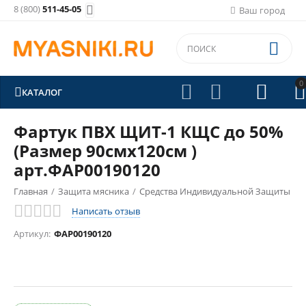
8 (800)
511-45-05

Ваш город

0





КАТАЛОГ
Фартук ПВХ ЩИТ-1 КЩС до 50%
(Размер 90смх120см )
арт.ФАР00190120
Главная
/
Защита мясника
/
Средства Индивидуальной Защиты
Написать отзыв
/
Артикул:
ФАР00190120