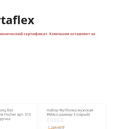
taflex
гиенический сертификат.
Компания оставляет за
риц без
Набор Футболка мужская
 Fisсher арт. 515
#Мясо размер S (серый)
 ручка
1 785.00
₽