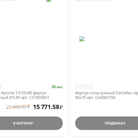
26 шт.
x Aprone 7.0 55х85 фартук
Фартук кольчужный Certaflex Ap
ный EFL85 арт. CA7055851
65х70 арт. CA4065700
15 771.58
23 900.00
₽
₽
В КОРЗИНУ
ПРЕДЗАКАЗ