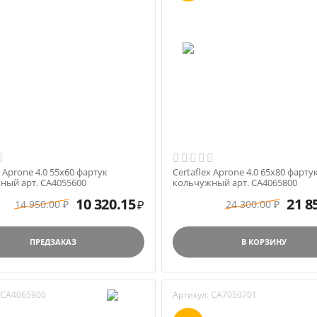
x Aprone 4.0 55х60 фартук
Certaflex Aprone 4.0 65х80 фарту
ный арт. CA4055600
кольчужный арт. CA4065800
10 320.15
21 8
14 950.00
24 300.00
₽
₽
₽
ПРЕДЗАКАЗ
В КОРЗИНУ
CA4065900
Артикул:
CA7050701