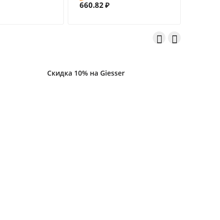
660.82
₽


Скидка 10% на Giesser
Скидка 