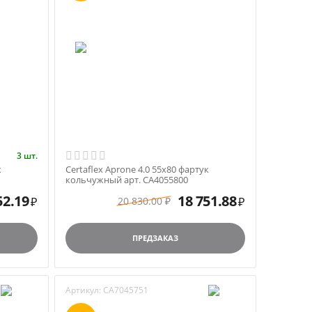
3 шт.
к
Certaflex Aprone 4.0 55х80 фартук
кольчужный арт. CA4055800
52.19
18 751.88
20 830.00
₽
₽
₽
ПРЕДЗАКАЗ
Артикул:
CA7045751