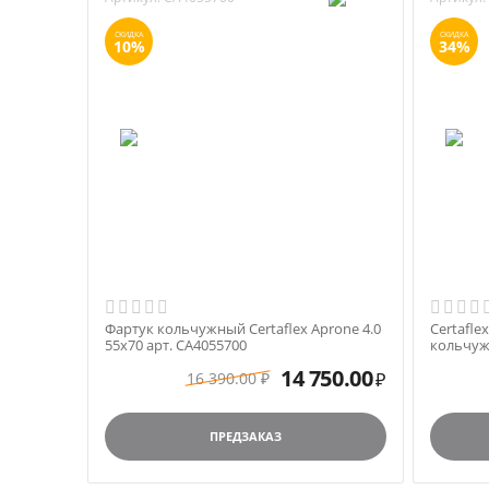
СКИДКА
СКИДКА
10%
34%
Фартук кольчужный Certaflex Aprone 4.0
Certafle
55х70 арт. CA4055700
кольчуж
14 750.00
16 390.00
₽
₽
ПРЕДЗАКАЗ