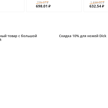
775.57
1 838.00
₽
₽
698.01
632.54
₽
₽
ный товар с большой
Скидка 10% для ножей Dick
й