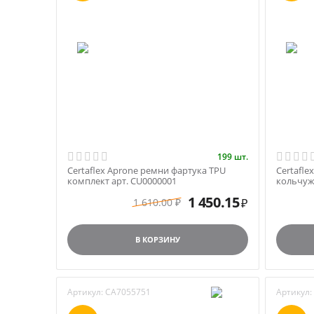
199 шт.
Certaflex Aprone ремни фартука TPU
Certafle
комплект арт. CU0000001
кольчуж
1 450.15
1 610.00
₽
₽
В КОРЗИНУ
Артикул:
CA7055751
Артикул: