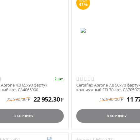
СКИДКА
41%
2 шт.
x Aprone 4.0 65х90 фартук
Certaflex Aprone 7.0 50х70 фарту
ный арт. CA4065900
кольчужный EFL70 арт. CA70507
22 952.30
11 7
25 500.00
19 800.00
₽
₽
₽
В КОРЗИНУ
В КОРЗИНУ
CA7055851
Артикул:
CA4065700