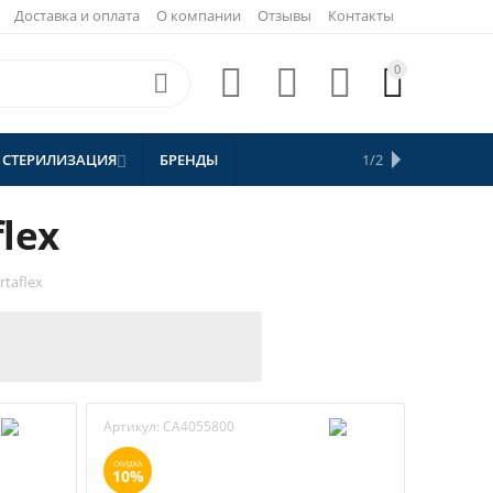
Доставка и оплата
О компании
Отзывы
Контакты
0





 СТЕРИЛИЗАЦИЯ
БРЕНДЫ
АКЦИИ
1/2


СКИДКИ
lex
taflex
Артикул:
CA4055800
СКИДКА
10%