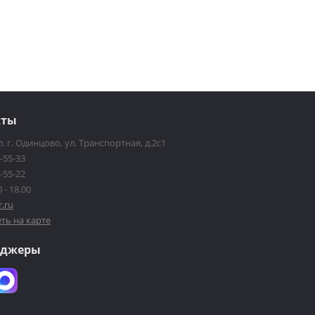
кты
. г. Одинцово, ул. Транспортная, д.2с1
-55-33
-55-22
 - 18.00
r.ru
ть на карте
нджеры