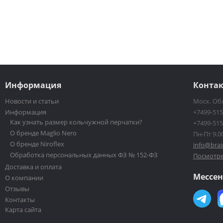
Информация
Конта
Новости и статьи
Моск. Обл
Информация
+7499-515
Как узнать размер кольчужной перчатки?
+7499-515
О бренде Maglio Nero
Пн-Пт 9.00
О бренде Niroflex
info@brai
Обработка персональных данных ФЗ № 152-ФЗ
Посмотре
Доставка и оплата
Мессе
О компании
Отзывы
Контакты
Карта сайта