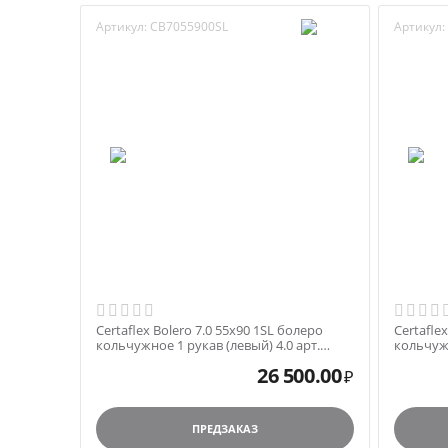
Артикул:
CB7055900SL
Артикул:
Certaflex Bolero 7.0 55x90 1SL болеро
Certafle
кольчужное 1 рукав (левый) 4.0 арт.
кольчужн
CB7055900SL
CB70651
26 500.00
₽
ПРЕДЗАКАЗ