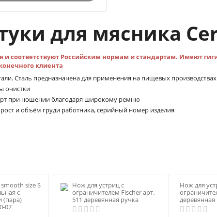
уки для мясника Cer
я и соответствуют Российским нормам и стандартам. Имеют ги
 конечного клиента
али. Сталь предназначена для применения на пищевых производствах
ы очистки
форт при ношении благодаря широкому ремню
рост и объём груди работника, серийный номер изделия
l smooth size S
Нож для устриц с
Нож для уст
льная с
ограничителем Fisсher арт.
ограничителя
 (пара)
511 деревянная ручка
деревянная
0-07