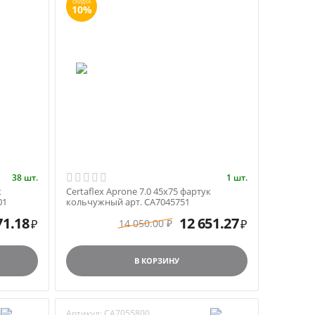
СКИДКА
10%
38 шт.
1 шт.
к
Certaflex Aprone 7.0 45х75 фартук
01
кольчужный арт. CA7045751
71.18
12 651.27
14 050.00
₽
₽
₽
В КОРЗИНУ
Артикул:
CA7055800