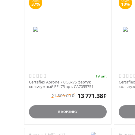
СКИДКА
СКИДКА
37%
10%
19 шт.
Certaflex Aprone 7.0 55х75 фартук
Certafle
кольчужный EFL75 арт. CA7055751
кольчуж
13 771.38
21 800.00
₽
₽
В КОРЗИНУ
Артикул:
CA4055700
Артикул: