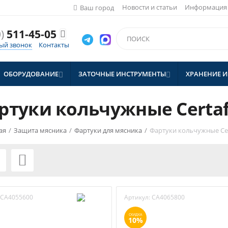
Новости и статьи
Информация
Ваш город
)
511-45-05

ый звонок
Контакты
ОБОРУДОВАНИЕ
ЗАТОЧНЫЕ ИНСТРУМЕНТЫ
ХРАНЕНИЕ И


ртуки кольчужные Certaf
ая
/
Защита мясника
/
Фартуки для мясника
/
Фартуки кольчужные Cer

CA4055600
Артикул:
CA4065800
СКИДКА
10%