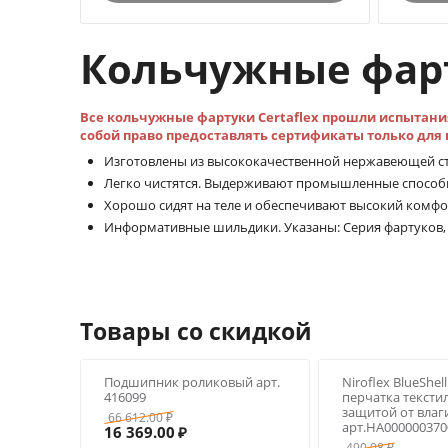
Кольчужные фарт
Все кольчужные фартуки Certaflex прошли испытани
собой право предоставлять сертификаты только для
Изготовлены из высококачественной нержавеющей ст
Легко чистятся. Выдерживают промышленные способ
Хорошо сидят на теле и обеспечивают высокий ком
Информативные шильдики. Указаны: Серия фартуков, 
Товары со скидкой
Подшипник роликовый арт.
Niroflex BlueShel
416099
перчатка тексти
защитой от влаги
66 612.00
₽
арт.HA000000370
16 369.00
₽
490.08