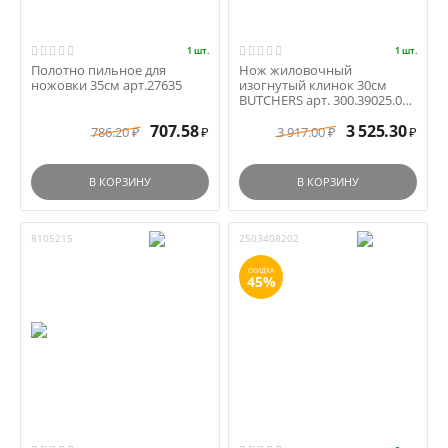
1 шт.
1 шт.
Полотно пильное для
Нож жиловочный
ножовки 35см арт.27635
изогнутый клинок 30см
BUTCHERS арт. 300.39025.03
синяя ручка
707.58
3 525.30
786.20
3 917.00
₽
₽
₽
₽
В КОРЗИНУ
В КОРЗИНУ
8105215
2503408202
СКИДКА
45%