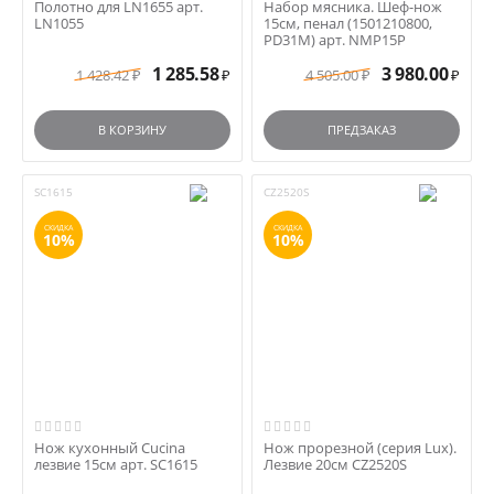
Полотно для LN1655 арт.
Набор мясника. Шеф-нож
LN1055
15см, пенал (1501210800,
PD31M) арт. NMP15P
1 285.58
3 980.00
1 428.42
4 505.00
₽
₽
₽
₽
В КОРЗИНУ
ПРЕДЗАКАЗ
SC1615
CZ2520S
СКИДКА
СКИДКА
10%
10%
Нож кухонный Cucina
Нож прорезной (серия Lux).
лезвие 15см арт. SC1615
Лезвие 20см CZ2520S