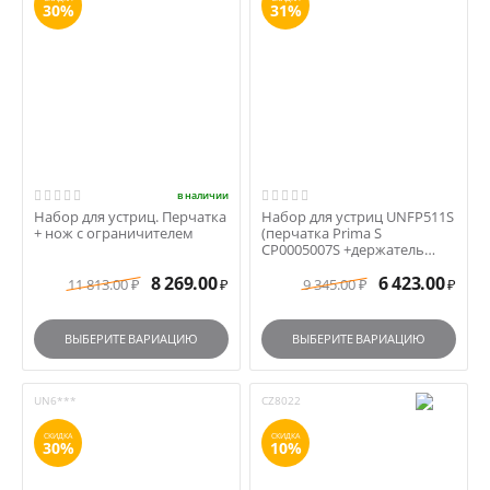
30%
31%
в наличии
Набор для устриц. Перчатка
Набор для устриц UNFP511S
+ нож с ограничителем
(перчатка Prima S
CP0005007S +держатель
+нож Fischer дер.ручк...
8 269.00
6 423.00
11 813.00
9 345.00
₽
₽
₽
₽
ВЫБЕРИТЕ ВАРИАЦИЮ
ВЫБЕРИТЕ ВАРИАЦИЮ
UN6***
CZ8022
СКИДКА
СКИДКА
30%
10%