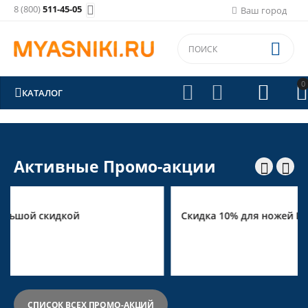
8 (800)
511-45-05

Ваш город

0





КАТАЛОГ
Активные Промо-акции


Скидка 10% для ножей Dick
СПИСОК ВСЕХ ПРОМО-АКЦИЙ