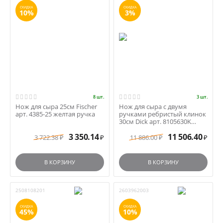
СКИДКА
СКИДКА
10%
3%
8 шт.
3 шт.
Нож для сыра 25см Fischer
Нож для сыра с двумя
арт. 4385-25 желтая ручка
ручками ребристый клинок
30см Dick арт. 8105630K
черные ручки
3 350.14
11 506.40
3 722.38
11 886.00
₽
₽
₽
₽
В КОРЗИНУ
В КОРЗИНУ
2508108201
2603962003
СКИДКА
СКИДКА
45%
10%