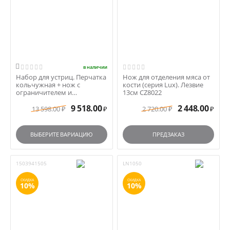

в наличии
Набор для устриц. Перчатка
Нож для отделения мяса от
кольчужная + нож с
кости (серия Lux). Лезвие
ограничителем и
13см CZ8022
деревянной ручкой +
9 518.00
2 448.00
пенал...
13 598.00
2 720.00
₽
₽
₽
₽
ВЫБЕРИТЕ ВАРИАЦИЮ
ПРЕДЗАКАЗ
1503941505
LN1050
СКИДКА
СКИДКА
10%
10%