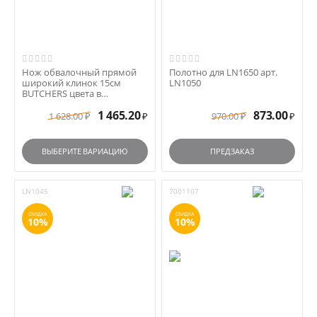
Нож обвалочный прямой
Полотно для LN1650 арт.
широкий клинок 15см
LN1050
BUTCHERS цвета в
ассортименте
1 465.20
873.00
1 628.00
970.00
₽
₽
₽
₽
ВЫБЕРИТЕ ВАРИАЦИЮ
ПРЕДЗАКАЗ
LN1045
7001107
СКИДКА
СКИДКА
10%
10%