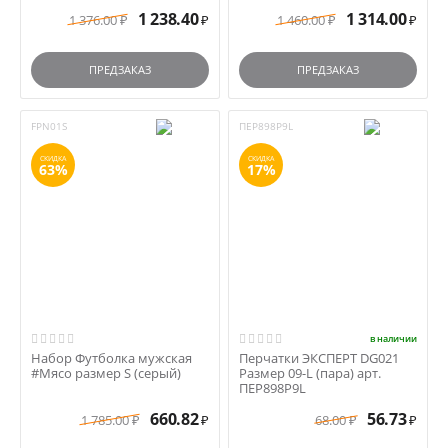
1 238.40
1 314.00
1 376.00
1 460.00
₽
₽
₽
₽
ПРЕДЗАКАЗ
ПРЕДЗАКАЗ
FPN01S
ПЕР898Р9L
СКИДКА
СКИДКА
63%
17%
в наличии
Набор Футболка мужская
Перчатки ЭКСПЕРТ DG021
#Мясо размер S (серый)
Размер 09-L (пара) арт.
ПЕР898Р9L
660.82
56.73
1 785.00
68.00
₽
₽
₽
₽