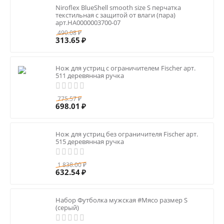
Niroflex BlueShell smooth size S перчатка
текстильная с защитой от влаги (пара)
арт.HA0000003700-07
490.08
₽
313.65
₽
Нож для устриц с ограничителем Fisсher арт.
511 деревянная ручка
775.57
₽
698.01
₽
Нож для устриц без ограничителя Fisсher арт.
515 деревянная ручка
1 838.00
₽
632.54
₽
Набор Футболка мужская #Мясо размер S
(серый)