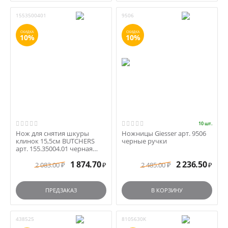
1553500401
9506
СКИДКА
СКИДКА
10%
10%
10 шт.
Нож для снятия шкуры
Ножницы Giesser арт. 9506
клинок 15,5см BUTCHERS
черные ручки
арт. 155.35004.01 черная
ручка
1 874.70
2 236.50
2 083.00
2 485.00
₽
₽
₽
₽
ПРЕДЗАКАЗ
В КОРЗИНУ
438525
8105630K