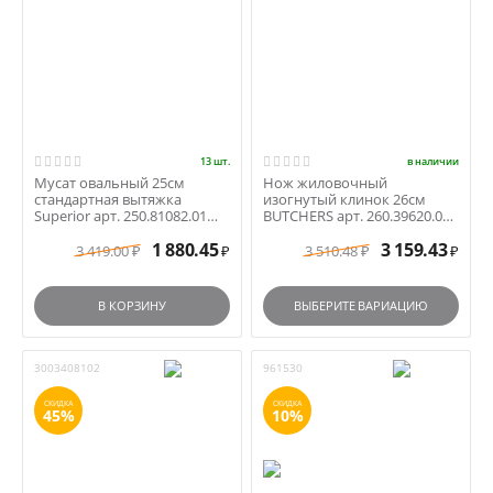
13 шт.
в наличии
Мусат овальный 25см
Нож жиловочный
стандартная вытяжка
изогнутый клинок 26см
Superior арт. 250.81082.01
BUTCHERS арт. 260.39620.03
черная ручка
синяя ручка
1 880.45
3 159.43
3 419.00
3 510.48
₽
₽
₽
₽
В КОРЗИНУ
ВЫБЕРИТЕ ВАРИАЦИЮ
3003408102
961530
СКИДКА
СКИДКА
45%
10%