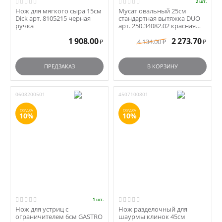
2 шт.
Нож для мягкого сыра 15см
Мусат овальный 25см
Dick арт. 8105215 черная
стандартная вытяжка DUO
ручка
арт. 250.34082.02 красная
ручка
1 908.00
2 273.70
4 134.00
₽
₽
₽
ПРЕДЗАКАЗ
В КОРЗИНУ
0608200501
4507100801
СКИДКА
СКИДКА
10%
10%
1 шт.
Нож для устриц с
Нож разделочный для
ограничителем 6см GASTRO
шаурмы клинок 45см