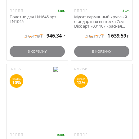
5 шт.
8 шт.
Полотно для LN1645 арт.
Мусат карманный круглый
LN1045
стандартная вытяжка 7см
Dick арт.7001107 красная
ручка
946.34
1 639.59
1 051.49
1 821.77
₽
₽
₽
₽
В КОРЗИНУ
В КОРЗИНУ
LN1055
NMP15P
СКИДКА
СКИДКА
10%
12%
18 шт.