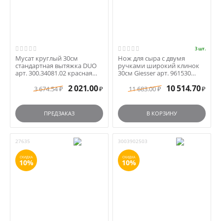
3 шт.
Мусат круглый 30см
Нож для сыра с двумя
стандартная вытяжка DUO
ручками широкий клинок
арт. 300.34081.02 красная
30см Giesser арт. 961530
ручка
черные ручки
2 021.00
10 514.70
3 674.54
11 683.00
₽
₽
₽
₽
ПРЕДЗАКАЗ
В КОРЗИНУ
27635
3003902503
СКИДКА
СКИДКА
10%
10%