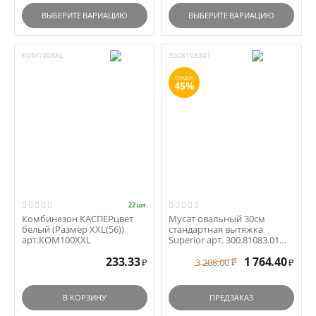
ВЫБЕРИТЕ ВАРИАЦИЮ
ВЫБЕРИТЕ ВАРИАЦИЮ
КОМ100XXL
3008108301
СКИДКА
45%
22 шт.
Комбинезон КАСПЕРцвет
Мусат овальный 30см
белый (Размер XXL(56))
стандартная вытяжка
арт.КОМ100XXL
Superior арт. 300.81083.01
черная ручка
233.33
1 764.40
3 208.00
₽
₽
₽
В КОРЗИНУ
ПРЕДЗАКАЗ