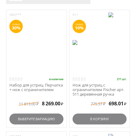
UN2***
511
СКИДКА
СКИДКА
30%
10%
в наличии
211 шт.
Набор для устриц. Перчатка
Нож для устриц с
+ нож с ограничителем
ограничителем Fisсher арт.
511 деревянная ручка
8 269.00
698.01
11 813.00
775.57
₽
₽
₽
₽
ВЫБЕРИТЕ ВАРИАЦИЮ
В КОРЗИНУ