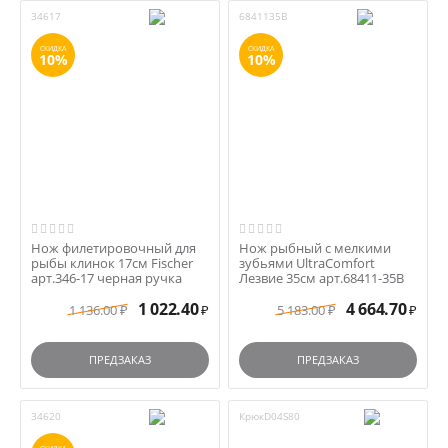
34617
6841135B
СКИДКА
СКИДКА
10%
10%
Нож филетировочный для
Нож рыбный с мелкими
рыбы клинок 17см Fischer
зубьями UltraComfort
арт.346-17 черная ручка
Лезвие 35см арт.68411-35B
1 022.40
4 664.70
1 136.00
5 183.00
₽
₽
₽
₽
ПРЕДЗАКАЗ
ПРЕДЗАКАЗ
34620
КрюкD04S80