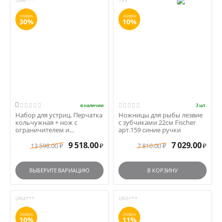
UN6***
159
СКИДКА
СКИДКА
30%
10%

в наличии
3 шт.
Набор для устриц. Перчатка
Ножницы для рыбы лезвие
кольчужная + нож с
с зубчиками 22см Fischer
ограничителем и
арт.159 синие ручки
деревянной ручкой +
9 518.00
7 029.00
пенал...
13 598.00
7 810.00
₽
₽
₽
₽
ВЫБЕРИТЕ ВАРИАЦИЮ
В КОРЗИНУ
UN4***
UN5***
СКИДКА
СКИДКА
10%
11%