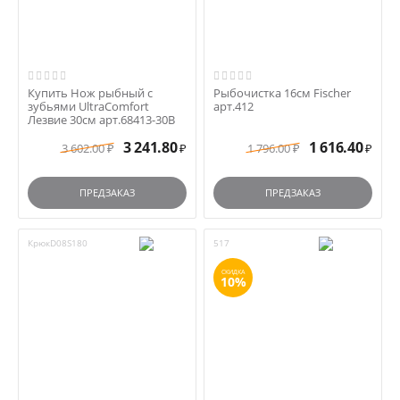
Купить Нож рыбный с
Рыбочистка 16см Fischer
зубьями UltraComfort
арт.412
Лезвие 30см арт.68413-30B
3 241.80
1 616.40
3 602.00
1 796.00
₽
₽
₽
₽
ПРЕДЗАКАЗ
ПРЕДЗАКАЗ
КрюкD08S180
517
СКИДКА
10%