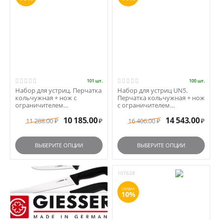
101 шт.
100 шт.
Набор для устриц. Перчатка
Набор для устриц UN5.
кольчужная + нож с
Перчатка кольчужная + нож
ограничителем
с ограничителем
(пластиковая ручка)
(Германия)
10 185.00
14 543.00
11 288.00
16 406.00
₽
₽
₽
₽
ВЫБЕРИТЕ ОПЦИИ
ВЫБЕРИТЕ ОПЦИИ
107628
СКИДКА
10%