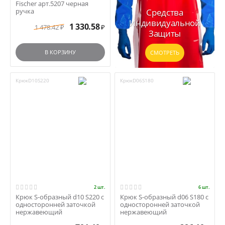
Fischer арт.5207 черная
ручка
Средства
Индивидуальной
1 330.58
1 478.42
₽
₽
Защиты
В КОРЗИНУ
СМОТРЕТЬ
КрюкD10S220
КрюкD06S180
2 шт.
6 шт.
Крюк S-образный d10 S220 с
Крюк S-образный d06 S180 с
односторонней заточкой
односторонней заточкой
нержавеющий
нержавеющий