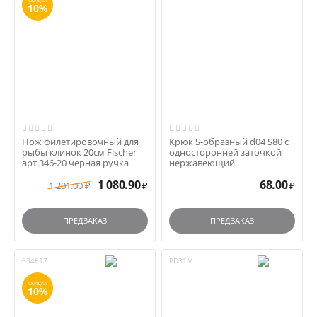
СКИДКА
10%
Нож филетировочный для
Крюк S-образный d04 S80 с
рыбы клинок 20см Fischer
односторонней заточкой
арт.346-20 черная ручка
нержавеющий
1 080.90
68.00
1 201.00
₽
₽
₽
ПРЕДЗАКАЗ
ПРЕДЗАКАЗ
634617
PD31M
СКИДКА
10%