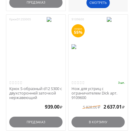
ПРЕДЗАКАЗ
СМОТРЕТЬ
КрюкD12S300S
9109600
СКИДКА
55%
3 шт.
Крюк S-образный d12 S300 с
Нож для устриц с
двухсторонней заточкой
ограничителем Dick арт.
нержавеющий
9109600
939.00
2 637.01
5 828.00
₽
₽
₽
ПРЕДЗАКАЗ
В КОРЗИНУ