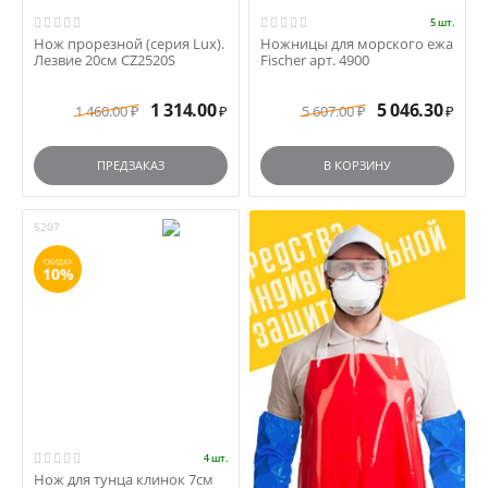
5 шт.
Нож прорезной (серия Lux).
Ножницы для морского ежа
Лезвие 20см CZ2520S
Fischer арт. 4900
1 314.00
5 046.30
1 460.00
5 607.00
₽
₽
₽
₽
ПРЕДЗАКАЗ
В КОРЗИНУ
5207
СКИДКА
10%
4 шт.
Нож для тунца клинок 7см