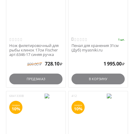

1 шт.
Нож филетировочный для
Пенал для хранения 31см
рыбы клинок 17см Fischer
(Дуб) myasniki.ru
арт.6346-17 синяя ручка
728.10
1 995.00
809.00
₽
₽
₽
ПРЕДЗАКАЗ
В КОРЗИНУ
6841330B
412
СКИДКА
СКИДКА
10%
10%