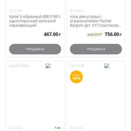
Крюк S-образный d08 S180 с
Нож для устриц с
односторонней заточкой
ограничителем Fischer
нержавеющий
Bargoin арт. 517 пластиковая
ручка
467.00
756.00
840.00
₽
₽
₽
ПРЕДЗАКАЗ
ПРЕДЗАКАЗ
КрюкD12S250
6841142B
СКИДКА
10%
1 шт.