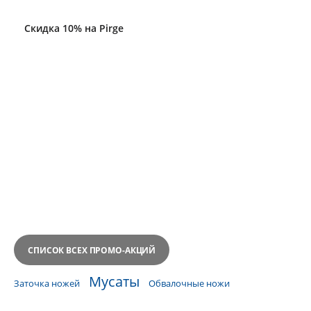
течение дня),
доставка по России и странам ближнего зарубежья - ТК
”Деловые Линии”. Возможна отправка отправка другими ТК
Уцененный товар с большой скидкой
по согласованию с клиентом.
Различные способы оплаты: банковской картой, платежными
системами, через мобильное приложение, безналичный расчет
для юридических лиц.
Заказывайте ножи для разделки рыбы и морепродуктов в
нашем магазине. Качественный инструмент для вашего
удовольствия и довольных клиентов.
СПИСОК ВСЕХ ПРОМО-АКЦИЙ
Мусаты
Заточка ножей
Обвалочные ножи