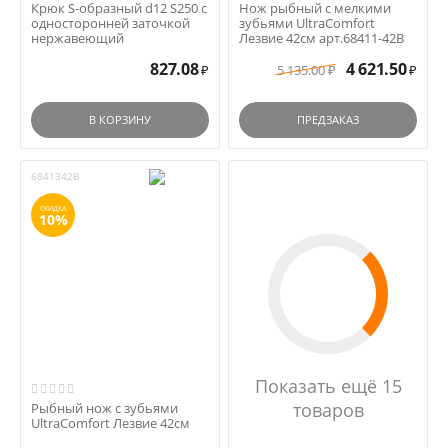
Крюк S-образный d12 S250 с
Нож рыбный с мелкими
односторонней заточкой
зубьями UltraComfort
нержавеющий
Лезвие 42см арт.68411-42B
827.08
4 621.50
5 135.00
₽
₽
₽
В КОРЗИНУ
ПРЕДЗАКАЗ
6841342B
СКИДКА
10%
Показать ещё 15
товаров
Рыбный нож с зубьями
UltraComfort Лезвие 42см