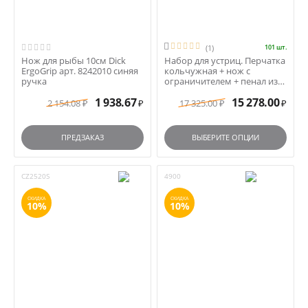

(1)
101 шт.
Нож для рыбы 10см Dick
Набор для устриц. Перчатка
ErgoGrip арт. 8242010 синяя
кольчужная + нож с
ручка
ограничителем + пенал из
массива дуба
1 938.67
15 278.00
2 154.08
17 325.00
₽
₽
₽
₽
ПРЕДЗАКАЗ
ВЫБЕРИТЕ ОПЦИИ
CZ2520S
4900
СКИДКА
СКИДКА
10%
10%