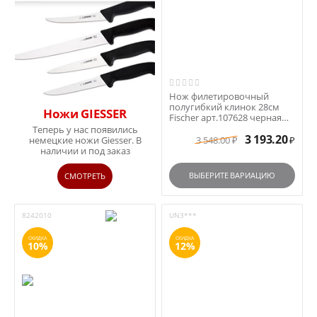
Нож филетировочный
полугибкий клинок 28см
Ножи GIESSER
Fischer арт.107628 черная
ручка
Теперь у нас появились
3 193.20
3 548.00
немецкие ножи Giesser. В
₽
₽
наличии и под заказ
ВЫБЕРИТЕ ВАРИАЦИЮ
СМОТРЕТЬ
8242010
UN3***
СКИДКА
СКИДКА
10%
12%