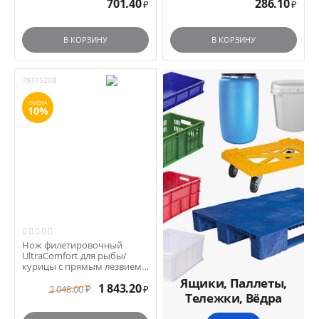
701.40
286.10
₽
₽
В КОРЗИНУ
В КОРЗИНУ
7831520B
СКИДКА
10%
Нож филетировочный
UltraComfort для рыбы/
курицы с прямым лезвием
20см, синий арт.78315-20B
Ящики, Паллеты,
1 843.20
2 048.00
₽
₽
Тележки, Вёдра