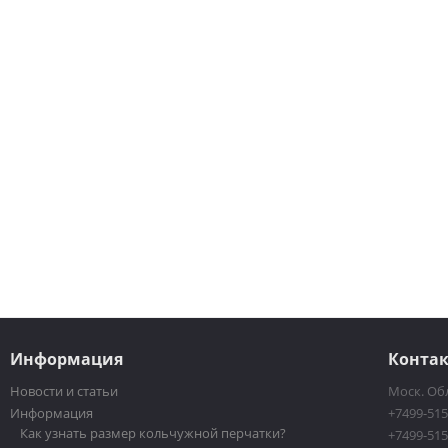
Информация
Конта
Новости и статьи
Моск. Обл
Информация
+7499-515
Как узнать размер кольчужной перчатки?
+7499-515