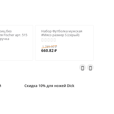
риц без
Набор Футболка мужская
 Fisсher арт. 515
#Мясо размер S (серый)
 ручка
1 785.00
₽
660.82
₽


й
Скидка 10% для ножей Dick
Скидка 