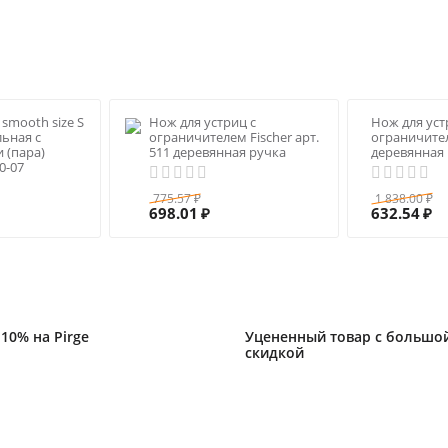
l smooth size S
Нож для устриц с
Нож для уст
льная с
ограничителем Fisсher арт.
ограничителя
 (пара)
511 деревянная ручка
деревянная
0-07
775.57
1 838.00
₽
₽
698.01
632.54
₽
₽
10% на Pirge
Уцененный товар с большо
скидкой