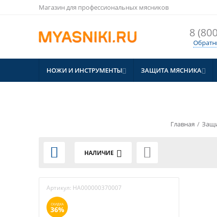
Магазин для профессиональных мясников
8 (800
Обратн
НОЖИ И ИНСТРУМЕНТЫ
ЗАЩИТА МЯСНИКА


Главная
/
Защи


НАЛИЧИЕ
Артикул:
HA000000370007
СКИДКА
36%