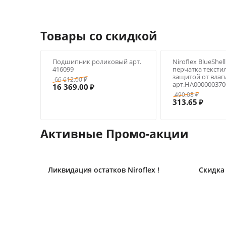
Товары со скидкой
Подшипник роликовый арт.
Niroflex BlueShel
416099
перчатка тексти
защитой от влаги
66 612.00
₽
арт.HA000000370
16 369.00
₽
490.08
₽
313.65
₽
Активные Промо-акции
in
Ликвидация остатков Niroflex !
Скидка 