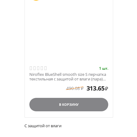
1 шт.
Niroflex BlueShell smooth size S перчатка
текстильная с защитой от влаги (пара)
арт.HA0...
313.65
490.08
₽
₽
В КОРЗИНУ
С защитой от влаги