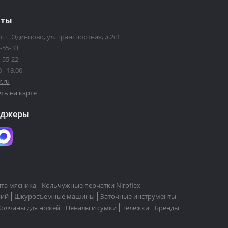
кты
. г. Одинцово, ул. Транспортная, д.2с1
-55-33
-55-22
 - 18.00
r.ru
ть на карте
нджеры
та мясника
Кольчужные перчатки Niroflex
ний
Шкуросъемные машины
Заточные инструменты
Колчаны для ножей
Пеналы и сумки
Тележки
Бренды