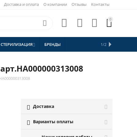
Доставка и оплата
О компании
Отзывы
Контакты
0





 СТЕРИЛИЗАЦИЯ
БРЕНДЫ
АКЦИИ
1/2


СКИДКИ
я арт.HA000000313008
т.HA000000313008
Доставка

Варианты оплаты

Наши условия работы