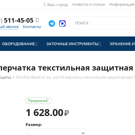
Новости и статьи
Информация
Ваш город
)
511-45-05

ый звонок
Контакты
ОБОРУДОВАНИЕ
ЗАТОЧНЫЕ ИНСТРУМЕНТЫ
ХРАНЕНИЕ И


 M перчатка текстильная защитна
Защиты
/
Niroflex BlueCut ice, size M перчатка текстильная защитная ар
Предзаказ

1 628.00
₽
Размер: