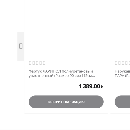

Фартук ЛАРИПОЛ полиуретановый
Нарукав
уплотненный (Размер 90 смх115см
ПАРА (Р
желтый) арт.ФАР01390115Ж
НАР0164
1 389.00
₽
ВЫБЕРИТЕ ВАРИАЦИЮ