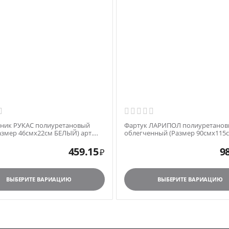
ник РУКАС полиуретановый
Фартук ЛАРИПОЛ полиуретано
азмер 46смх22см БЕЛЫЙ) арт.
облегченный (Размер 90смх115
622Бпар
синий) арт.ФАР01490115С
459.15
9
₽
ВЫБЕРИТЕ ВАРИАЦИЮ
ВЫБЕРИТЕ ВАРИАЦИЮ