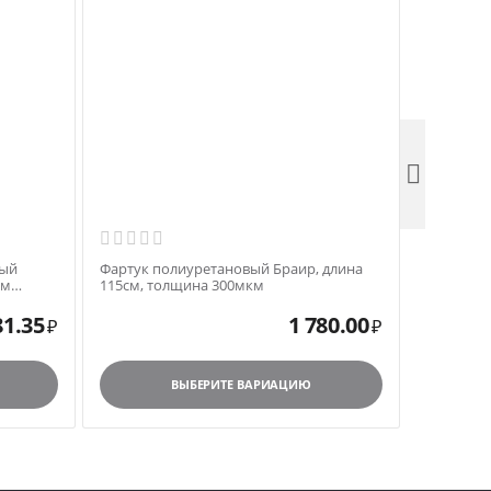

вый
Фартук полиуретановый Браир, длина
Фартук П
см
115см, толщина 300мкм
90смх120
81.35
1 780.00
₽
₽
ВЫБЕРИТЕ ВАРИАЦИЮ