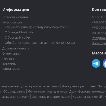
Информация
Конта
Новости и статьи
Моск. Обл
Информация
+7499-515
Как узнать размер кольчужной перчатки?
+7499-515
О бренде Maglio Nero
Пн-Пт 9.00
О бренде Niroflex
info@brai
Обработка персональных данных ФЗ № 152-ФЗ
Посмотре
Доставка и оплата
Мессе
О компании
Отзывы
Контакты
Карта сайта
репродуктов
Для сыра, масла, выпечки
Для кухни и ресторана
Защи
ы
Оборудование
Ленточные пилы для мяса
Дезинфекторы помеще
ные камни, точилки
Хранение и стерилизация
Корзины для ножей