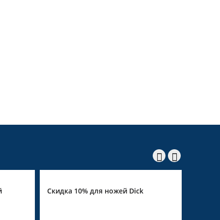


й
Скидка 10% для ножей Dick
Скидка 