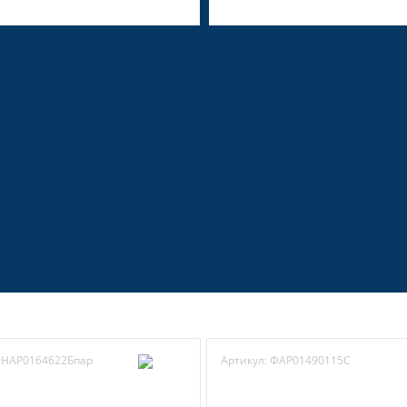
НАР0164622Бпар
Артикул:
ФАР01490115С