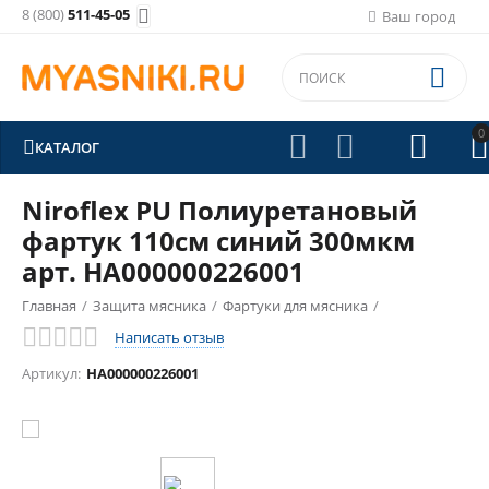
8 (800)
511-45-05

Ваш город

0





КАТАЛОГ
Niroflex PU Полиуретановый
фартук 110см синий 300мкм
арт. HA000000226001
Главная
/
Защита мясника
/
Фартуки для мясника
/
Написать отзыв
Фартуки полиуретановые Niroflex
/
Артикул:
HA000000226001