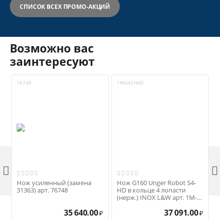
СПИСОК ВСЕХ ПРОМО-АКЦИЙ
Возможно вас
заинтересуют
76748
1MG42H4D
9


Нож усиленный (замена
Нож G160 Unger Robot S4-
31363) арт. 76748
HD в кольце 4 лопасти
(нерж.) INOX L&W арт. 1M-
G42-H4D
35 640.00
37 091.00
₽
₽