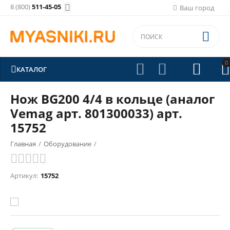
8 (800)
511-45-05

Ваш город

0





КАТАЛОГ
Нож BG200 4/4 в кольце (аналог
Vemag арт. 801300033) арт.
15752
Главная
/
Оборудование
/
Волчковый инструмент (ножи, решетки, крестовины, втулки)
/
Артикул:
15752