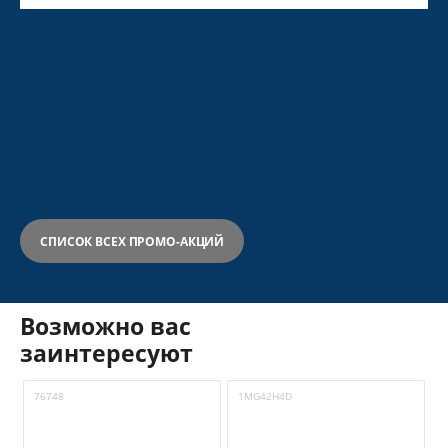
СПИСОК ВСЕХ ПРОМО-АКЦИЙ
Возможно вас
заинтересуют
76748
1MG42H4D
9