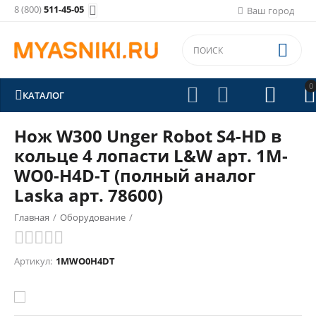
8 (800)
511-45-05

Ваш город

0





КАТАЛОГ
Нож W300 Unger Robot S4-HD в
кольце 4 лопасти L&W арт. 1M-
WO0-H4D-T (полный аналог
Laska арт. 78600)
Главная
/
Оборудование
/
Волчковый инструмент (ножи, решетки, крестовины, втулки)
/
Артикул:
1MWO0H4DT