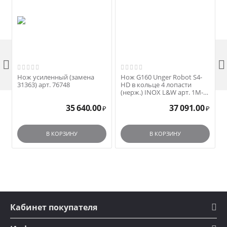


Нож усиленный (замена
Нож G160 Unger Robot S4-
31363) арт. 76748
HD в кольце 4 лопасти
(нерж.) INOX L&W арт. 1M-
G42-H4D
35 640.00
37 091.00
₽
₽
В КОРЗИНУ
В КОРЗИНУ
Кабинет покупателя