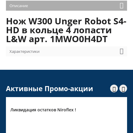
Описание
Нож W300 Unger Robot S4-
HD в кольце 4 лопасти
L&W арт. 1MWO0H4DT
Характеристики
Активные Промо-акции


 остатков Niroflex !
Скидка 10% на 