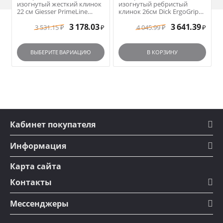
изогнутый жесткий клинок
изогнутый ребристый
22 см Giesser PrimeLine
клинок 26см Dick ErgoGrip
арт.12200-22 черная ручка
арт. 8242526K синяя ручка
3 178.03
3 641.39
3 531.15
4 045.99
₽
₽
₽
₽
ВЫБЕРИТЕ ВАРИАЦИЮ
В КОРЗИНУ
Кабинет покупателя
Информация
Карта сайта
Контакты
Мессенджеры