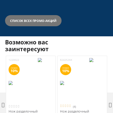
СПИСОК ВСЕХ ПРОМО-АКЦИЙ
Возможно вас
заинтересуют
1220022
8242526K
8
СКИДКА
СКИДКА
10%
10%


(4)
Нож разделочный
Нож разделочный