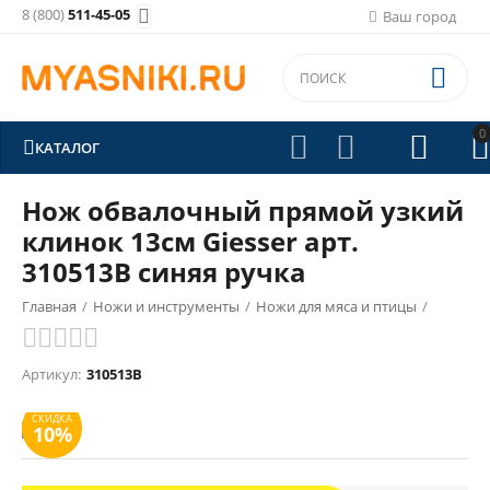
8 (800)
511-45-05

Ваш город

0





КАТАЛОГ
Нож обвалочный прямой узкий
клинок 13см Giesser арт.
310513B синяя ручка
Главная
/
Ножи и инструменты
/
Ножи для мяса и птицы
/
СКИДКА
Обвалочные ножи
/
10%
Артикул:
310513B