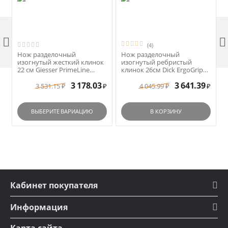


(4)
Нож разделочный
Нож разделочный
изогнутый жесткий клинок
изогнутый ребристый
22 см Giesser PrimeLine
клинок 26см Dick ErgoGrip
арт.12200-22 черная ручка
арт. 8242526K синяя ручка
3 178.03
3 641.39
3 531.15
4 045.99
₽
₽
₽
₽
ВЫБЕРИТЕ ВАРИАЦИЮ
В КОРЗИНУ
Кабинет покупателя
Информация