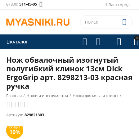
8 (800)
511-45-05

Ваш город

0





КАТАЛОГ
Нож обвалочный изогнутый
полугибкий клинок 13см Dick
ErgoGrip арт. 8298213-03 красная
ручка
Главная
/
Ножи и инструменты
/
Ножи для мяса и птицы
/
СКИДКА
10%
Обвалочные ножи
/
Артикул:
829821303