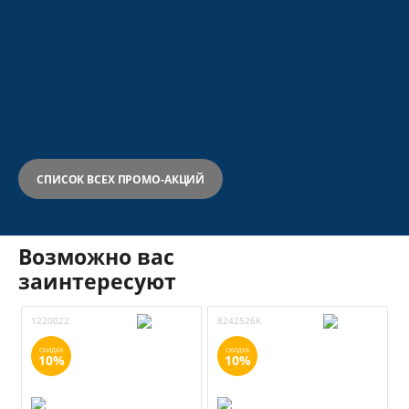
СПИСОК ВСЕХ ПРОМО-АКЦИЙ
Возможно вас
заинтересуют
1220022
8242526K
8
СКИДКА
СКИДКА
10%
10%