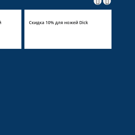


й
Скидка 10% для ножей Dick
Скидка 