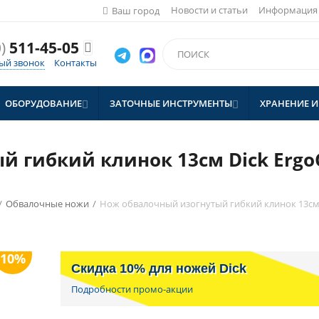
Новости и статьи
Информация
Ваш город
)
511-45-05

ый звонок
Контакты
ОБОРУДОВАНИЕ
ЗАТОЧНЫЕ ИНСТРУМЕНТЫ
ХРАНЕНИЕ И


 гибкий клинок 13см Dick ErgoGr
/
Обвалочные ножи
/
Нож обвалочный изогнутый гибкий клинок 13см D
Скидка 10% для ножей Dick
Подробности промо-акции