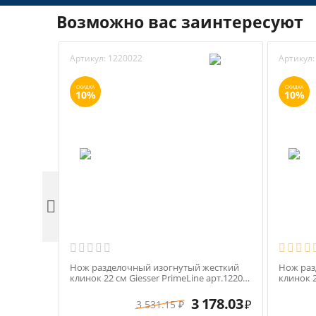
Возможно вас заинтересуют
Артикул:
1220022
Артикул:
СКИДКА
СКИДКА
10%
10%

Нож разделочный изогнутый жесткий
Нож раз
клинок 22 см Giesser PrimeLine арт.12200-
клинок 2
22 черная ручка
синяя р
3 178.03
3 531.15
₽
₽