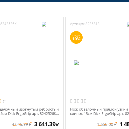
8242526K
Артикул:
8236813
СКИДКА
10%
(4)
делочный изогнутый ребристый
Нож обвалочный прямой узкий 
6см Dick ErgoGrip арт. 8242526K
клинок 13см Dick ErgoGrip арт. 8
учка
синяя ручка
3 641.39
1 4
4 045.99
1 655.00
₽
₽
₽