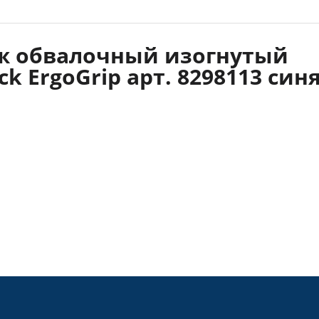
ж обвалочный изогнутый
k ErgoGrip арт. 8298113 син