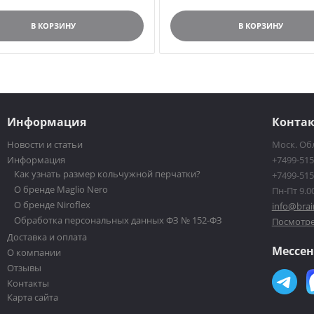
В КОРЗИНУ
В КОРЗИНУ
Информация
Конта
Новости и статьи
Моск. Обл
Информация
+7499-515
Как узнать размер кольчужной перчатки?
+7499-515
О бренде Maglio Nero
Пн-Пт 9.00
О бренде Niroflex
info@brai
Обработка персональных данных ФЗ № 152-ФЗ
Посмотре
Доставка и оплата
Мессе
О компании
Отзывы
Контакты
Карта сайта