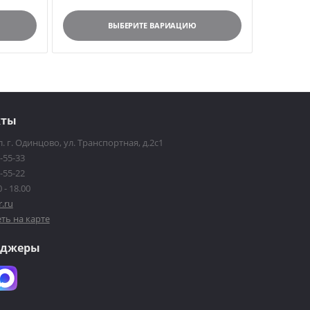
ВЫБЕРИТЕ ВАРИАЦИЮ
кты
. г. Одинцово, ул. Транспортная, д.2с1
-55-33
-55-22
 - 18.00
r.ru
ть на карте
нджеры