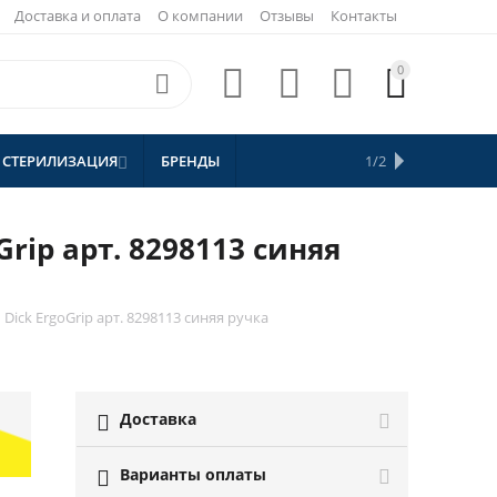
Доставка и оплата
О компании
Отзывы
Контакты
0





 СТЕРИЛИЗАЦИЯ
БРЕНДЫ
АКЦИИ
1/2


СКИДКИ
ip арт. 8298113 синяя
ick ErgoGrip арт. 8298113 синяя ручка
Доставка

Варианты оплаты
