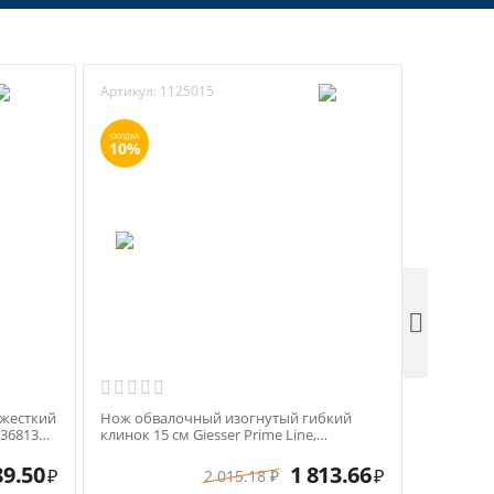
Артикул:
1125015
Артикул:
СКИДКА
СКИДКА
10%
10%

жесткий
Нож обвалочный изогнутый гибкий
Нож обва
236813
клинок 15 см Giesser Prime Line,
жесткий к
арт.11250-15 черная ручка
251513B 
89.50
1 813.66
2 015.18
₽
₽
₽