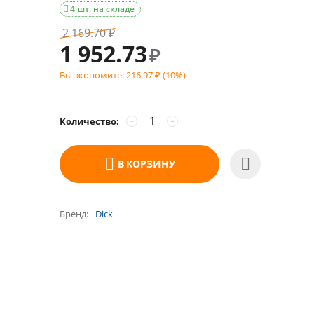
4 шт. на складе

2 169.70
₽
1 952.73
₽
Вы экономите:
216.97
(
10
%)
₽
Количество:
−
+
В КОРЗИНУ
Бренд
Dick