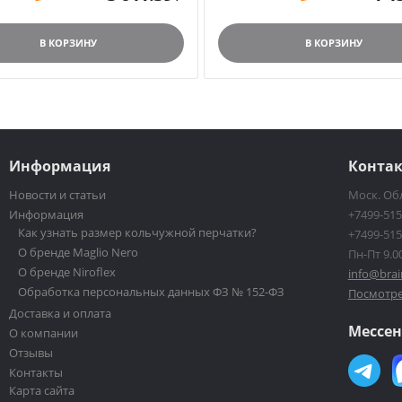
В КОРЗИНУ
В КОРЗИНУ
Информация
Конта
Новости и статьи
Моск. Обл
Информация
+7499-515
Как узнать размер кольчужной перчатки?
+7499-515
О бренде Maglio Nero
Пн-Пт 9.00
О бренде Niroflex
info@brai
Обработка персональных данных ФЗ № 152-ФЗ
Посмотре
Доставка и оплата
Мессе
О компании
Отзывы
Контакты
Карта сайта