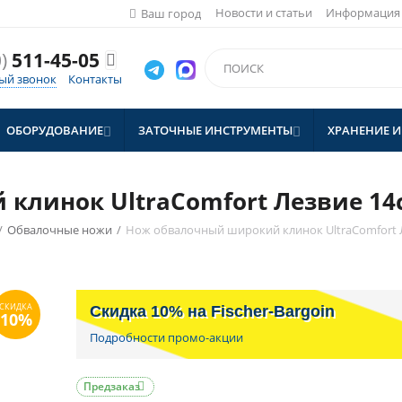
Новости и статьи
Информация
Ваш город
)
511-45-05

ый звонок
Контакты
ОБОРУДОВАНИЕ
ЗАТОЧНЫЕ ИНСТРУМЕНТЫ
ХРАНЕНИЕ И


линок UltraComfort Лезвие 14с
/
Обвалочные ножи
/
Нож обвалочный широкий клинок UltraComfort Л
Скидка 10% на Fischer-Bargoin
Подробности промо-акции
Предзаказ
