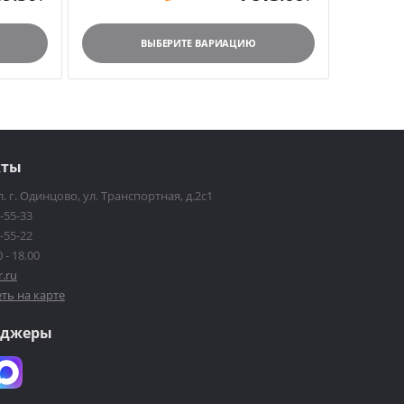
ВЫБЕРИТЕ ВАРИАЦИЮ
кты
. г. Одинцово, ул. Транспортная, д.2с1
-55-33
-55-22
 - 18.00
r.ru
ть на карте
нджеры