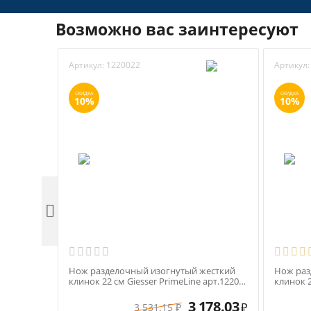
Возможно вас заинтересуют
Артикул:
1220022
Артикул:
СКИДКА
СКИДКА
10%
10%

Нож разделочный изогнутый жесткий
Нож раз
клинок 22 см Giesser PrimeLine арт.12200-
клинок 2
22 черная ручка
синяя р
3 178.03
3 531.15
₽
₽