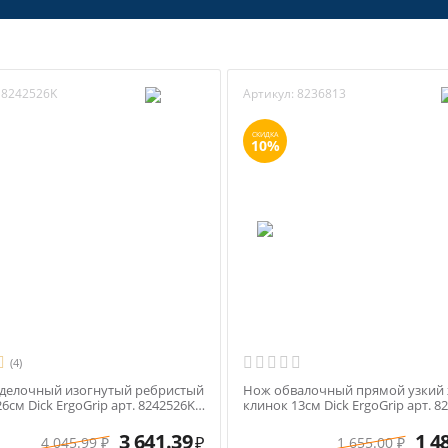
8242526K
Артикул:
8236813
СКИДКА
10%
(4)
делочный изогнутый ребристый
Нож обвалочный прямой узкий 
6см Dick ErgoGrip арт. 8242526K
клинок 13см Dick ErgoGrip арт. 8
учка
синяя ручка
3 641.39
1 4
4 045.99
1 655.00
₽
₽
₽