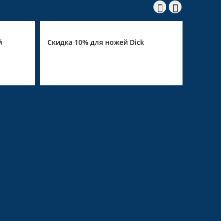


жей Dick
Скидка 10% на Giesser