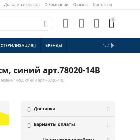
Доставка и оплата
О компании
Отзывы
Контакты
0





 СТЕРИЛИЗАЦИЯ
БРЕНДЫ
АКЦИИ
1/2


СКИДКИ
м, синий арт.78020-14B
езвие 14см, синий арт.78020-14B
Доставка

Варианты оплаты

Наши условия работы