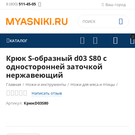
8 (800)
511-45-05

Ваш город

0





КАТАЛОГ
Крюк S-образный d03 S80 с
односторонней заточкой
нержавеющий
Главная
/
Ножи и инструменты
/
Ножи для мяса и птицы
/
Написать отзыв
Артикул:
КрюкD03S80