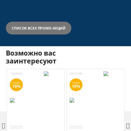
СПИСОК ВСЕХ ПРОМО-АКЦИЙ
Возможно вас
заинтересуют
1220022
251513B
3
СКИДКА
СКИДКА
10%
10%

