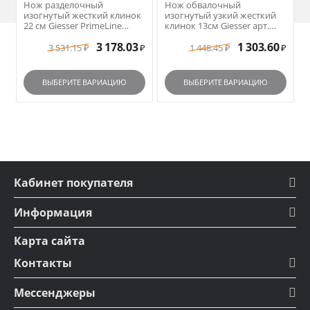
Нож разделочный
Нож обвалочный
изогнутый жесткий клинок
изогнутый узкий жесткий
22 см Giesser PrimeLine
клинок 13см Giesser арт.
арт.12200-22 черная ручка
251513B синяя ручка
3 178.03
1 303.60
3 531.15
1 448.45
₽
₽
₽
₽
ВЫБЕРИТЕ ВАРИАЦИЮ
ВЫБЕРИТЕ ВАРИАЦИЮ
Кабинет покупателя
Информация
Карта сайта
Контакты
Мессенджеры