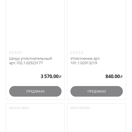
Шнур уплотнительный
Уплотнение арт.
арт.102.1.02923177
101.1.02913219
3 570.00
840.00
₽
₽
ПРЕДЗАКАЗ
ПРЕДЗАКАЗ
00073219830
00071997830