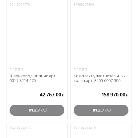
00113214470
84056007300
Шарикоподшипник арт.
Комплект уплотнительных
0011-3214-470
колец арт .8405-6007-300
42 767.00
158 970.00
₽
₽
ПРЕДЗАКАЗ
ПРЕДЗАКАЗ
102102923177
101102913219