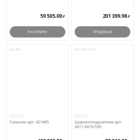
59 505.00
201 399.98
₽
₽
В КОРЗИНУ
ПРЕДЗАКАЗ
421465
00116019530
Сальник арт. 421465
Шарикоподшипник арт.
0011-6019-530