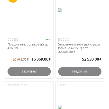
4 шт.
Подшипник роликовый арт.
Уплотнение ножевого вала
416099
(замена 421662) арт.
3000032066
16 369.00
52 530.00
66 612.00
₽
₽
₽
В КОРЗИНУ
ПРЕДЗАКАЗ
GE3000071325CU
415511