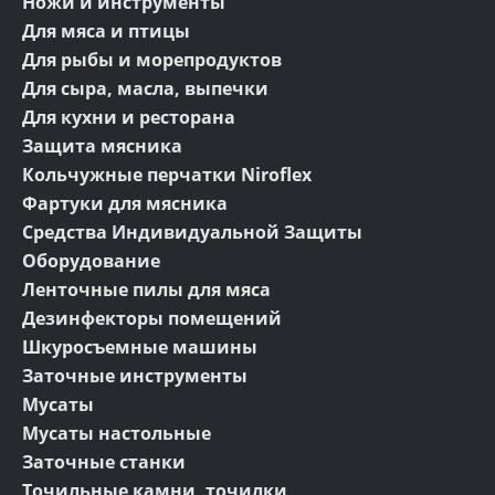
Ножи и инструменты
созданы для тестирования новых рецептов выпечки в
Для мяса и птицы
контролируемых условиях.
Для рыбы и морепродуктов
•Специалисты по выпечке могут дать рекомендации по
оптимальной настройке рецептуры и конструкции установки.
Для сыра, масла, выпечки
Для кухни и ресторана
•Испытательные центры GEA оптимизированы в соответствии с
местными технологическими процессами и условиями
Защита мясника
окружающей среды.
Кольчужные перчатки Niroflex
•Компания предлагает новейшие технологии, оборудование и
Фартуки для мясника
инженерный опыт для создания комплексного решения.
Средства Индивидуальной Защиты
Оборудование
Ленточные пилы для мяса
Дезинфекторы помещений
Шкуросъемные машины
Заточные инструменты
Мусаты
Мусаты настольные
Заточные станки
Точильные камни, точилки