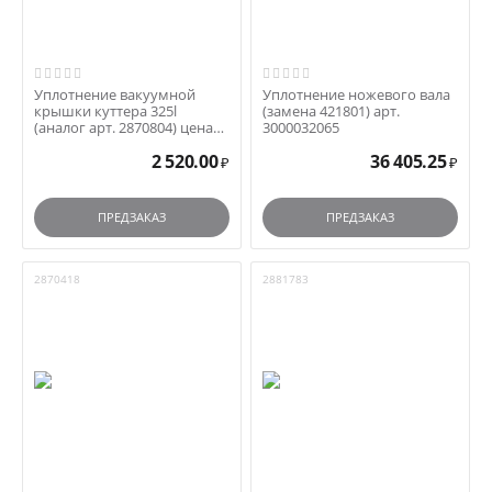
Уплотнение вакуумной
Уплотнение ножевого вала
крышки куттера 325l
(замена 421801) арт.
(аналог арт. 2870804) цена
3000032065
за 1п.м.
2 520.00
36 405.25
₽
₽
ПРЕДЗАКАЗ
ПРЕДЗАКАЗ
2870418
2881783