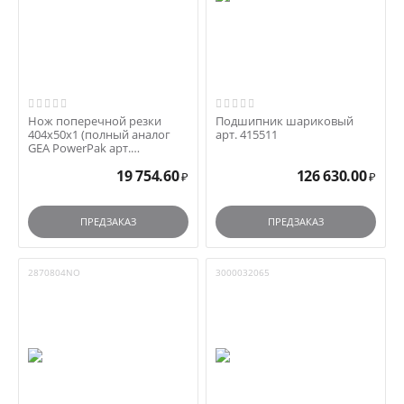
Нож поперечной резки
Подшипник шариковый
404x50x1 (полный аналог
арт. 415511
GEA PowerPak арт.
3000071325) арт. GE30000...
19 754.60
126 630.00
₽
₽
ПРЕДЗАКАЗ
ПРЕДЗАКАЗ
2870804NO
3000032065