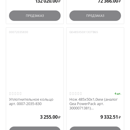
132 020.00
72 366.00
₽
₽
ПРЕДЗАКАЗ
ПРЕДЗАКАЗ
00072035830
GE485Х50Х13ОТВ65
4 шт.
Уплотнительное кольцо
Нож 485x50x1,0мм (аналог
арт. 0007-2035-830
Gea PowerPack арт.
3000071381)
арт.GE485Х50Х13ОТВ65
3 255.00
9 332.51
₽
₽