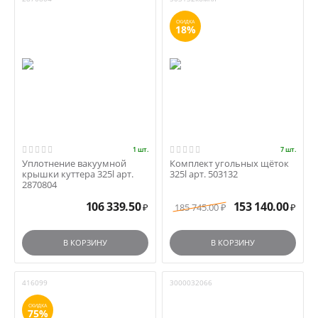
СКИДКА
18%
1 шт.
7 шт.
Уплотнение вакуумной
Комплект угольных щёток
крышки куттера 325l арт.
325l арт. 503132
2870804
106 339.50
153 140.00
185 745.00
₽
₽
₽
В КОРЗИНУ
В КОРЗИНУ
416099
3000032066
СКИДКА
75%