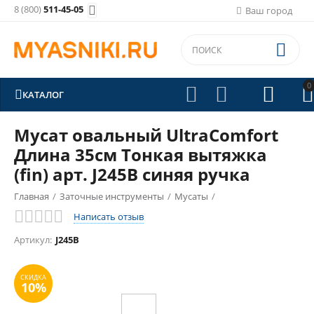
8 (800)
511-45-05

Ваш город

0





КАТАЛОГ
Мусат овальный UltraComfort
Длина 35см Тонкая вытяжка
(fin) арт. J245B синяя ручка
Главная
/
Заточные инструменты
/
Мусаты
/
Написать отзыв
СКИДКА
10%
Артикул:
J245B