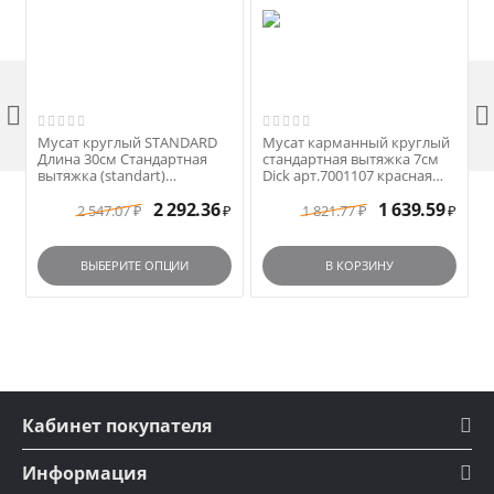


Мусат круглый STANDARD
Мусат карманный круглый
Длина 30см Стандартная
стандартная вытяжка 7см
вытяжка (standart)
Dick арт.7001107 красная
арт.N1250 черная ручка
ручка
2 292.36
1 639.59
2 547.07
1 821.77
₽
₽
₽
₽
ВЫБЕРИТЕ ОПЦИИ
В КОРЗИНУ
Кабинет покупателя
Информация