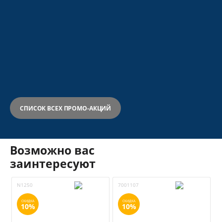
СПИСОК ВСЕХ ПРОМО-АКЦИЙ
Возможно вас
заинтересуют
N1250
7001107
S
СКИДКА
СКИДКА
10%
10%