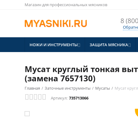
Магазин для профессиональных мясников
8 (800
Обратн
НОЖИ И ИНСТРУМЕНТЫ
ЗАЩИТА МЯСНИКА


Мусат круглый тонкая вытя
(замена 7657130)
СКИДКА
Главная
/
Заточные инструменты
/
Мусаты
/
Мусат кругл
10%
Артикул:
735713066