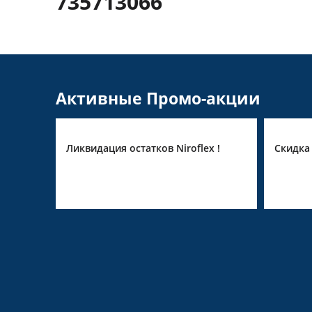
735713066
Активные Промо-акции
in
Ликвидация остатков Niroflex !
Скидка 