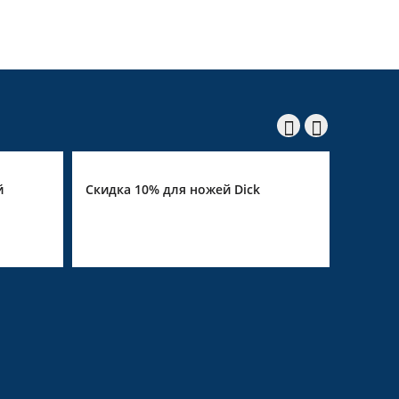


й
Скидка 10% для ножей Dick
Скидка 