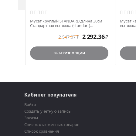
Мусат круглый STANDARD Длина 30см
Мусат к
Стандартная вытяжка (standart)
вытяжка 
арт.N1250 черная ручка
ручка
2 292.36
2 547.07
₽
₽
ВЫБЕРИТЕ ОПЦИИ
Кабинет покупателя
Войти
Создать учетную запись
Заказы
Список отложенных товаров
Список сравнения