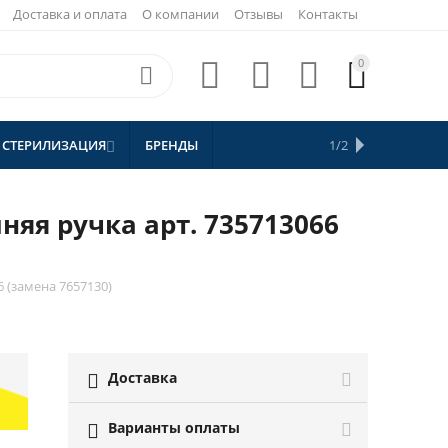
Доставка и оплата
О компании
Отзывы
Контакты
0





 СТЕРИЛИЗАЦИЯ
БРЕНДЫ
АКЦИИ
1/2


СКИДКИ
няя ручка арт. 735713066
 (замена 7657130)
Доставка

Варианты оплаты
