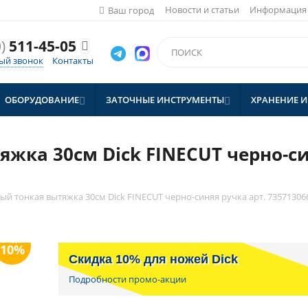
Новости и статьи
Информация
Ваш город
)
511-45-05

ый звонок
Контакты
ОБОРУДОВАНИЕ
ЗАТОЧНЫЕ ИНСТРУМЕНТЫ
ХРАНЕНИЕ И


жка 30см Dick FINECUT черно-си
ый тонкая вытяжка 30см Dick FINECUT черно-синяя ручка арт. 735713066
Скидка 10% для ножей Dick
Подробности промо-акции