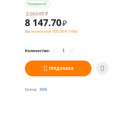
Предзаказ

9 053.00
₽
8 147.70
₽
Вы экономите:
905.30
(
10
%)
₽
Количество:
−
+
ПРЕДЗАКАЗ
Бренд
Dick