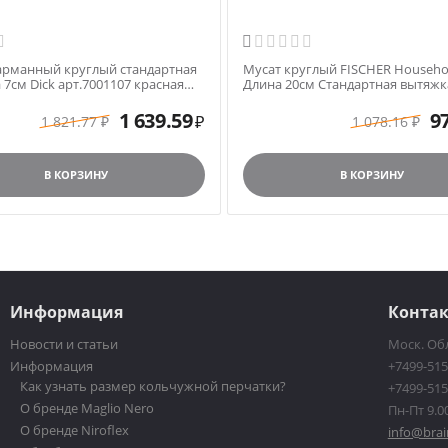

арманный круглый стандартная
Мусат круглый FISCHER Househo
7см Dick арт.7001107 красная
Длина 20см Стандартная вытяжк
(standart) арт.S1165 черная ручк
1 639.59
9
1 821.77
1 078.16
₽
₽
₽
В КОРЗИНУ
В КОРЗИНУ
Информация
Конта
Новости и статьи
Моск. Обл
Информация
+7499-515
Как узнать размер кольчужной перчатки?
+7499-515
О бренде Maglio Nero
Пн-Пт 9.00
О бренде Niroflex
info@brai