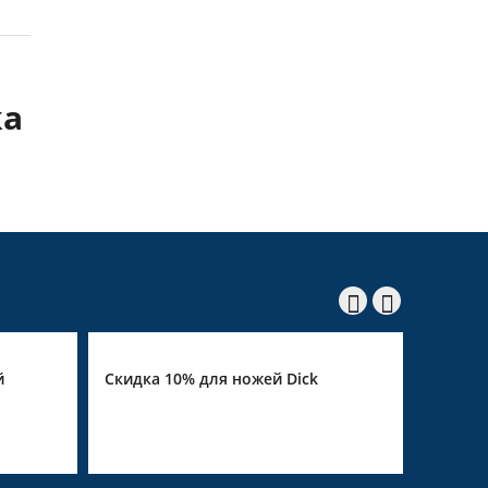
ка


Скидка 10% для ножей Dick
Скидка 10% н