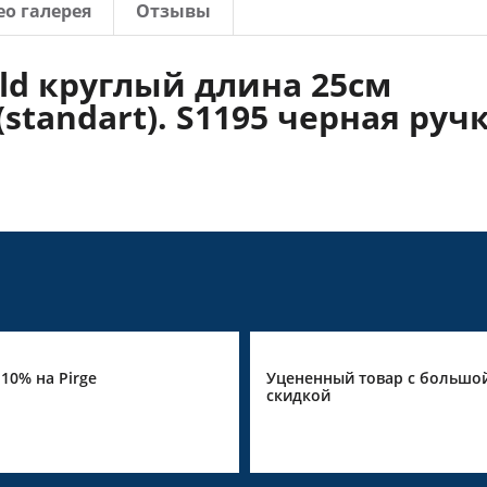
о галерея
Отзывы
ld круглый длина 25см
standart). S1195 черная руч
а Pirge
Уцененный товар с большой
скидкой