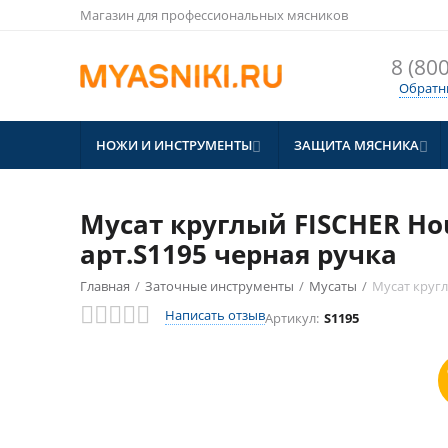
Магазин для профессиональных мясников
8 (800
Обратн
НОЖИ И ИНСТРУМЕНТЫ
ЗАЩИТА МЯСНИКА


Мусат круглый FISCHER Ho
арт.S1195 черная ручка
Главная
/
Заточные инструменты
/
Мусаты
/
Мусат кругл
СКИДКА
10%
Написать отзыв
Артикул:
S1195