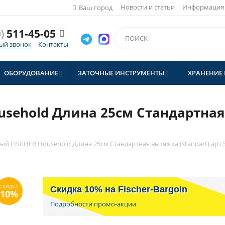
Новости и статьи
Информация
Ваш город
)
511-45-05

ый звонок
Контакты
ОБОРУДОВАНИЕ
ЗАТОЧНЫЕ ИНСТРУМЕНТЫ
ХРАНЕНИЕ 


usehold Длина 25см Стандартная 
ый FISCHER Household Длина 25см Стандартная вытяжка (standart) арт.
Скидка 10% на Fischer-Bargoin
Подробности промо-акции