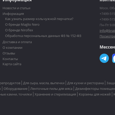
Новости и статьи
Моск. Обл
Информация
+7499-515
Как узнать размер кольчужной перчатки?
+7499-515
О бренде Maglio Nero
Пн-Пт 9.00
О бренде Niroflex
info@brai
Обработка персональных данных ФЗ № 152-ФЗ
Посмотре
Доставка и оплата
Мессе
О компании
Отзывы
Контакты
Карта сайта
репродуктов
Для сыра, масла, выпечки
Для кухни и ресторана
Защи
ы
Оборудование
Ленточные пилы для мяса
Дезинфекторы помеще
ные камни, точилки
Хранение и стерилизация
Корзины для ножей