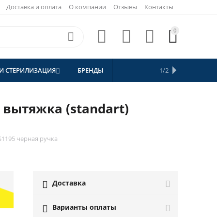
Доставка и оплата
О компании
Отзывы
Контакты
0





И СТЕРИЛИЗАЦИЯ
БРЕНДЫ
АКЦИИ
1/2


СКИДКИ
вытяжка (standart)
S1195 черная ручка
Доставка

Варианты оплаты
