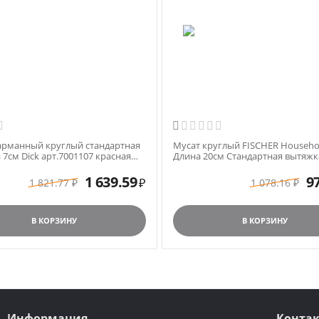

арманный круглый стандартная
Мусат круглый FISCHER Househo
7см Dick арт.7001107 красная
Длина 20см Стандартная вытяжк
(standart) арт.S1165 черная ручк
1 639.59
9
1 821.77
1 078.16
₽
₽
₽
В КОРЗИНУ
В КОРЗИНУ
Информация
Конта