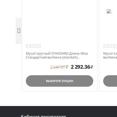

Мусат круглый STANDARD Длина 30см
Мусат к
Стандартная вытяжка (standart)
вытяжка 
арт.N1250 черная ручка
ручка
2 292.36
2 547.07
₽
₽
ВЫБЕРИТЕ ОПЦИИ
Кабинет покупателя