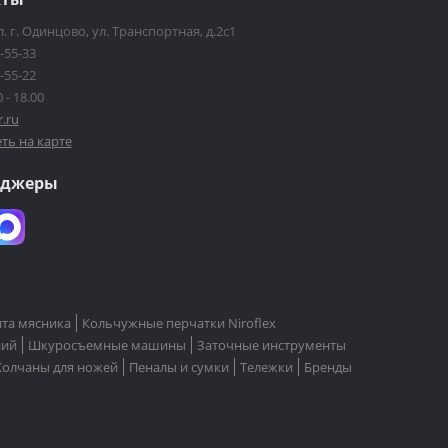
. г. Одинцово, ул. Транспортная, д.2с1
-55-33
-55-22
 - 18.00
r.ru
ть на карте
нджеры
та мясника
Кольчужные перчатки Niroflex
ний
Шкуросъемные машины
Заточные инструменты
Колчаны для ножей
Пеналы и сумки
Тележки
Бренды