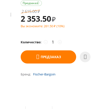
Предзаказ

2 615.00
₽
2 353.50
₽
Вы экономите:
261.50
(
10
%)
₽
Количество:
−
+
ПРЕДЗАКАЗ
Бренд
Fischer-Bargoin