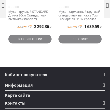


Мусат круглый STANDARD
Мусат карманный круглый
Длина 30см Стандартная
стандартная вытяжка 7см
вытяжка (standart)
Dick арт.7001107 красная
арт.N1250 черная ручка
ручка
2 292.36
1 639.59
2 547.07
1 821.77
₽
₽
₽
₽
ВЫБЕРИТЕ ОПЦИИ
В КОРЗИНУ
Кабинет покупателя
Информация
Карта сайта
Контакты