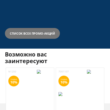
СПИСОК ВСЕХ ПРОМО-АКЦИЙ
Возможно вас
заинтересуют
N1250
7001107
S
СКИДКА
СКИДКА
10%
10%