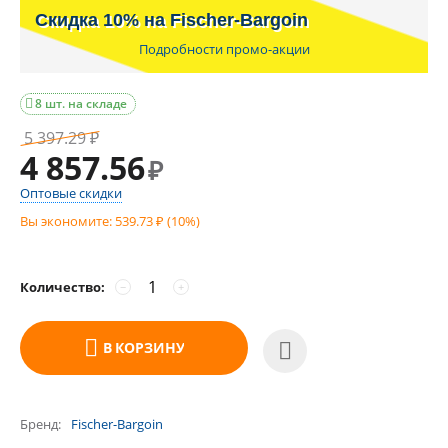
Скидка 10% на Fischer-Bargoin
Подробности промо-акции
8 шт. на складе

5 397.29
₽
4 857.56
₽
Оптовые скидки
Вы экономите:
539.73
(
10
%)
₽
Количество:
−
+
В КОРЗИНУ
Бренд
Fischer-Bargoin