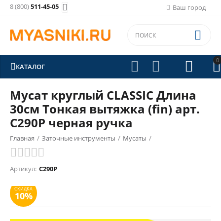
8 (800)
511-45-05

Ваш город

0





КАТАЛОГ
Мусат круглый CLASSIC Длина
30см Тонкая вытяжка (fin) арт.
C290P черная ручка
Главная
/
Заточные инструменты
/
Мусаты
/
СКИДКА
10%
Артикул:
C290P