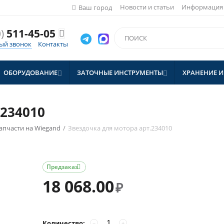
Новости и статьи
Информация
Ваш город
)
511-45-05

ый звонок
Контакты
ОБОРУДОВАНИЕ
ЗАТОЧНЫЕ ИНСТРУМЕНТЫ
ХРАНЕНИЕ И


.234010
апчасти на Wiegand
/
Звездочка для мотора арт.234010
Предзаказ

18 068.00
₽
Количество:
−
+