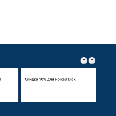


й
Скидка 10% для ножей Dick
Скидка 