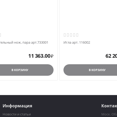
тельный нож, пара арт.733001
Игла арт. 116002
11 363.00
62 2
₽
В КОРЗИНУ
В КОРЗИНУ
Информация
Конта
Новости и статьи
Моск. Обл