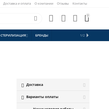
Доставка и оплата
О компании
Отзывы
Контакты
0





 СТЕРИЛИЗАЦИЯ
БРЕНДЫ
АКЦИИ
1/2


СКИДКИ
Доставка

Варианты оплаты

Наши условия работы