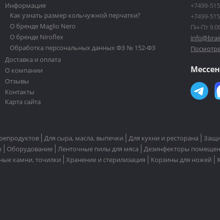
Информация
+7499-515
Как узнать размер кольчужной перчатки?
+7499-515
О бренде Maglio Nero
Пн-Пт 9.00
О бренде Niroflex
info@brai
Обработка персональных данных ФЗ № 152-ФЗ
Посмотре
Доставка и оплата
Мессе
О компании
Отзывы
Контакты
Карта сайта
репродуктов
Для сыра, масла, выпечки
Для кухни и ресторана
Защи
ы
Оборудование
Ленточные пилы для мяса
Дезинфекторы помеще
ные камни, точилки
Хранение и стерилизация
Корзины для ножей