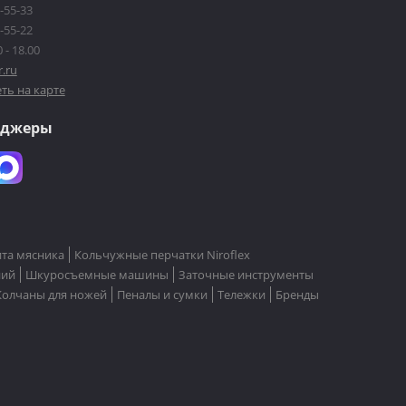
-55-33
-55-22
 - 18.00
r.ru
ть на карте
нджеры
та мясника
Кольчужные перчатки Niroflex
ний
Шкуросъемные машины
Заточные инструменты
Колчаны для ножей
Пеналы и сумки
Тележки
Бренды