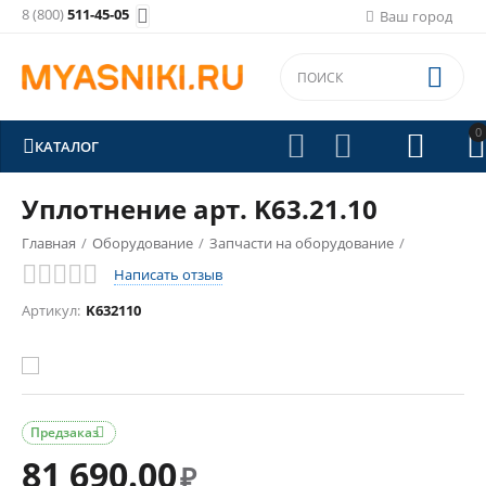
8 (800)
511-45-05

Ваш город

0





КАТАЛОГ
Уплотнение арт. K63.21.10
Главная
/
Оборудование
/
Запчасти на оборудование
/
Написать отзыв
Запчасти на SuperVac
/
Артикул:
K632110
Предзаказ

81 690.00
₽