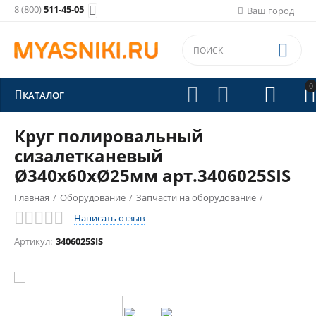
8 (800)
511-45-05

Ваш город

0





КАТАЛОГ
Круг полировальный
сизалетканевый
Ø340х60хØ25мм арт.3406025SIS
Главная
/
Оборудование
/
Запчасти на оборудование
/
Написать отзыв
Запчасти на Knecht
/
Артикул:
3406025SIS