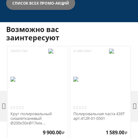
СПИСОК ВСЕХ ПРОМО-АКЦИЙ
Возможно вас
заинтересуют
2005017SIS
412R010501
1


Круг полировальный
Полировальная паста 439T
сизалетканевый
арт.412R-01-0501
Ø200х50хØ17мм
арт.2005017SIS
9 900.00
1 589.00
₽
₽