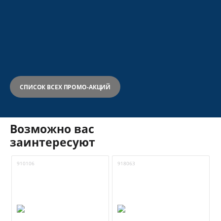
СПИСОК ВСЕХ ПРОМО-АКЦИЙ
Возможно вас
заинтересуют
910106
918063
9