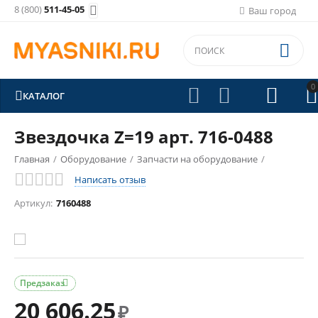
8 (800)
511-45-05

Ваш город

0





КАТАЛОГ
Звездочка Z=19 арт. 716-0488
Главная
/
Оборудование
/
Запчасти на оборудование
/
Написать отзыв
Запчасти на Maja
/
Артикул:
7160488
Предзаказ

20 606.25
₽