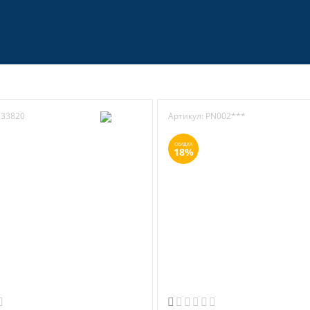
33820
Артикул:
PN002***
СКИДКА
18%
