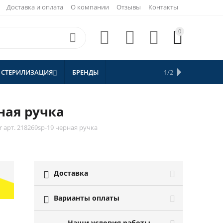
Доставка и оплата
О компании
Отзывы
Контакты
0





 СТЕРИЛИЗАЦИЯ
БРЕНДЫ
АКЦИИ
1/2


СКИДКИ
рная ручка
 арт. 218269sp-19 черная ручка
Доставка

Варианты оплаты

Наши условия работы