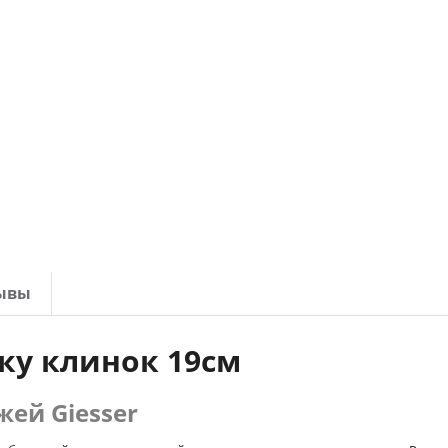
ывы
оку клинок 19см
ей Giesser