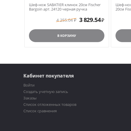
Шеф-нож SABATIER клинок 20см Fischer
Шеф-нож
Bargoin арт. 24120 черная ручка
20см Fis
3 829.54
4 255.04
₽
₽
В КОРЗИНУ
Кабинет покупателя
Войти
Создать учетную запись
Заказы
Список отложенных товаров
Список сравнения