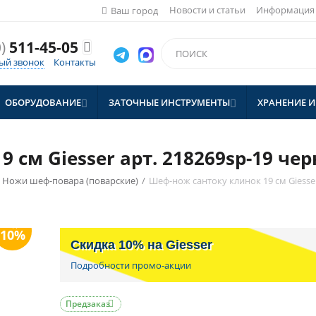
Новости и статьи
Информация
Ваш город
)
511-45-05

ый звонок
Контакты
ОБОРУДОВАНИЕ
ЗАТОЧНЫЕ ИНСТРУМЕНТЫ
ХРАНЕНИЕ И


 см Giesser арт. 218269sp-19 че
Ножи шеф-повара (поварские)
/
Шеф-нож сантоку клинок 19 см Giesser
Скидка 10% на Giesser
Подробности промо-акции
Предзаказ
