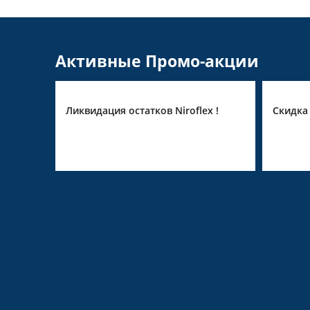
Активные Промо-акции
oflex !
Скидка 10% на Pirge
Уц
ск