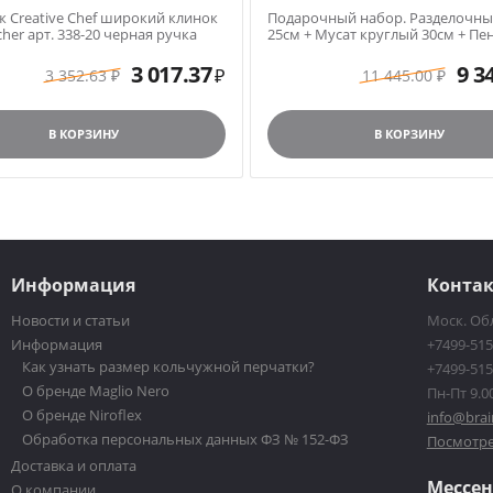
 Creative Chef широкий клинок
Подарочный набор. Разделочн
cher арт. 338-20 черная ручка
25см + Мусат круглый 30см + Пен
массива дуба
3 017.37
9 3
3 352.63
11 445.00
₽
₽
₽
В КОРЗИНУ
В КОРЗИНУ
Информация
Конта
Новости и статьи
Моск. Обл
Информация
+7499-515
Как узнать размер кольчужной перчатки?
+7499-515
О бренде Maglio Nero
Пн-Пт 9.00
О бренде Niroflex
info@brai
Обработка персональных данных ФЗ № 152-ФЗ
Посмотре
Доставка и оплата
Мессе
О компании