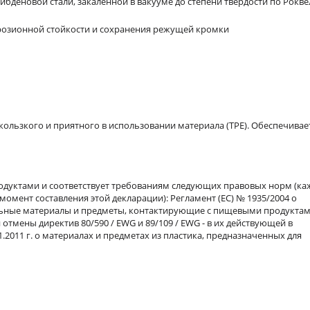
бденовой стали, закаленной в вакууме до степени твердости по Рокве
розионной стойкости и сохранения режущей кромки
скользкого и приятного в использовании материала (TPE). Обеспечивае
родуктами и соответствует требованиям следующих правовых норм (ка
момент составления этой декларации): Регламент (ЕС) № 1935/2004 о
льные материалы и предметы, контактирующие с пищевыми продуктам
тмены директив 80/590 / EWG и 89/109 / EWG - в их действующей в
1.2011 г. о материалах и предметах из пластика, предназначенных для