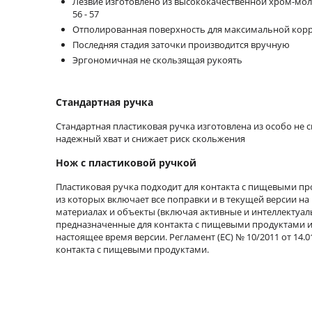
Лезвие изготовлено из высококачественной хром-моли
56 - 57
Отполированная поверхность для максимальной кор
Последняя стадия заточки производится вручную
Эргономичная не скользящая рукоять
Стандартная ручка
Стандартная пластиковая ручка изготовлена из особо не 
надежный хват и снижает риск скольжения
Нож с пластиковой ручкой
Пластиковая ручка подходит для контакта с пищевыми п
из которых включает все поправки и в текущей версии на 
материалах и объекты (включая активные и интеллектуа
предназначенные для контакта с пищевыми продуктами и о
настоящее время версии. Регламент (ЕС) № 10/2011 от 14.0
контакта с пищевыми продуктами.