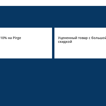
ененный товар с большой
Скидка 10% для ножей D
идкой