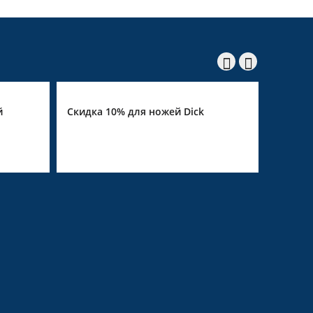


ick
Скидка 10% на Giesser
Ски