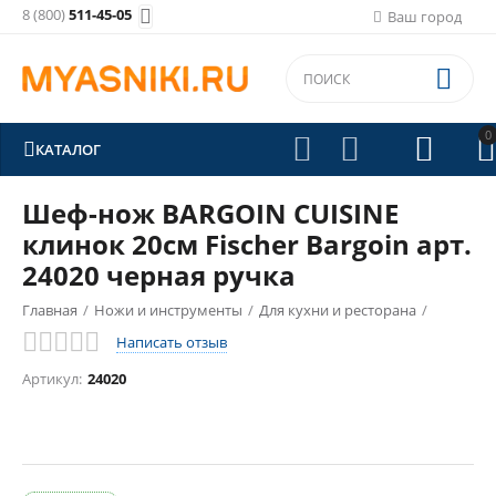
8 (800)
511-45-05

Ваш город

0





КАТАЛОГ
Шеф-нож BARGOIN CUISINE
клинок 20см Fischer Bargoin арт.
24020 черная ручка
Главная
/
Ножи и инструменты
/
Для кухни и ресторана
/
Написать отзыв
Ножи шеф-повара (поварские)
/
Артикул:
24020