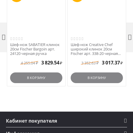


Шеф-нож SABATIER клинок
Шеф-нож Creative Chef
20см Fischer Bargoin арт.
широкий клинок 20см
24120 черная ручка
Fischer арт. 338-20 черная
ручка
3 829.54
3 017.37
4 255.04
3 352.63
₽
₽
₽
₽
В КОРЗИНУ
В КОРЗИНУ
Кабинет покупателя