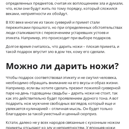
определенных предметов, считая их воплощением зла и думали,
что, если они будут жить по тому порядку, который сложился
веками, неприятности их обойдут.
В XXI веке многие из таких суеверий и примет стали
пережитками прошлого, но при определенных обстоятельствах
люди сталкиваются с пересечением устаревших устоев и
этикета. Например, это происходит при выборе подарков.
Долгое время считалось, что дарить ножи – плохая примета, и
такой подарок впустит зло в дом тех, кому его сделали.
Можно ли дарить ножи?
Чтобы подарок соответствовал этикету и не смутил человека,
необходимо обращать внимание на его вкусы и образ жизни.
Например, если вы хотите сделать презент пожилой суеверной
паре на день годовщины свадьбы – дарить ножи не стоит, так
как это действительно будет проявлением дурного тона. А вот
подарить нож мужчине свободных взглядов, который еще и
увлекается кулинарией – отличная мысль. Он будет только
благодарен за такой уместный и ценный сюрприз.
Кстати, далеко не у всех народов связанные с кухонным ножом
приметы отсылают ко злу и неприятностям. У японцев ножи