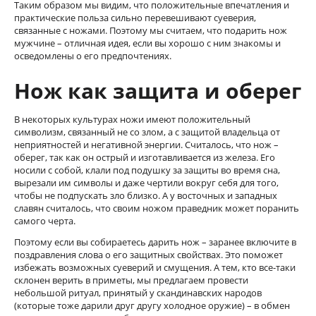
Таким образом мы видим, что положительные впечатления и
практические польза сильно перевешивают суеверия,
связанные с ножами. Поэтому мы считаем, что подарить нож
мужчине – отличная идея, если вы хорошо с ним знакомы и
осведомлены о его предпочтениях.
Нож как защита и оберег
В некоторых культурах ножи имеют положительный
символизм, связанный не со злом, а с защитой владельца от
неприятностей и негативной энергии. Считалось, что нож –
оберег, так как он острый и изготавливается из железа. Его
носили с собой, клали под подушку за защиты во время сна,
вырезали им символы и даже чертили вокруг себя для того,
чтобы не подпускать зло близко. А у восточных и западных
славян считалось, что своим ножом праведник может поранить
самого черта.
Поэтому если вы собираетесь дарить нож – заранее включите в
поздравления слова о его защитных свойствах. Это поможет
избежать возможных суеверий и смущения. А тем, кто все-таки
склонен верить в приметы, мы предлагаем провести
небольшой ритуал, принятый у скандинавских народов
(которые тоже дарили друг другу холодное оружие) – в обмен