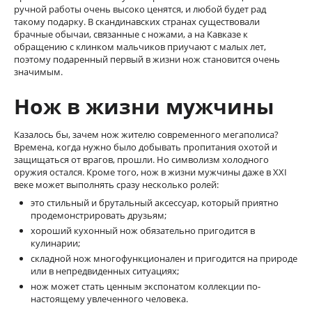
ручной работы очень высоко ценятся, и любой будет рад
такому подарку. В скандинавских странах существовали
брачные обычаи, связанные с ножами, а на Кавказе к
обращению с клинком мальчиков приучают с малых лет,
поэтому подаренный первый в жизни нож становится очень
значимым.
Нож в жизни мужчины
Казалось бы, зачем нож жителю современного мегаполиса?
Времена, когда нужно было добывать пропитания охотой и
защищаться от врагов, прошли. Но символизм холодного
оружия остался. Кроме того, нож в жизни мужчины даже в XXI
веке может выполнять сразу несколько ролей:
это стильный и брутальный аксессуар, который приятно
продемонстрировать друзьям;
хороший кухонный нож обязательно пригодится в
кулинарии;
складной нож многофункционален и пригодится на природе
или в непредвиденных ситуациях;
нож может стать ценным экспонатом коллекции по-
настоящему увлеченного человека.